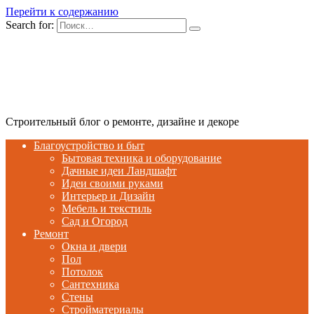
Перейти к содержанию
Search for:
Строительный блог о ремонте, дизайне и декоре
Благоустройство и быт
Бытовая техника и оборудование
Дачные идеи Ландшафт
Идеи своими руками
Интерьер и Дизайн
Мебель и текстиль
Сад и Огород
Ремонт
Окна и двери
Пол
Потолок
Сантехника
Стены
Стройматериалы