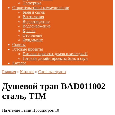
Электрика
Строительство и коммуникации
Баня и сауна
Вентиляция
Водоотведение
Водоснабжение
Кровля
Отопление
Фундамент
Советы
Готовые проекты
Готовые проекты домов и коттеджей
Готовые дизайн-проекты бань и саун
Каталог
Главная
»
Каталог
»
Сливные трапы
Душевой трап BAD011002
сталь, TIM
На чтение
1 мин
Просмотров
10