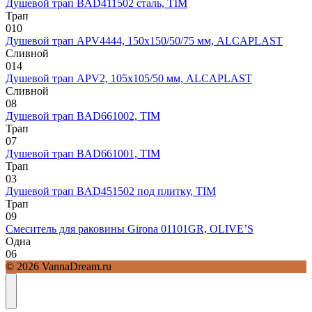
Душевой трап BAD411502 сталь, TIM
Трап
0
10
Душевой трап APV4444, 150х150/50/75 мм, ALCAPLAST
Сливной
0
14
Душевой трап APV2, 105х105/50 мм, ALCAPLAST
Сливной
0
8
Душевой трап BAD661002, TIM
Трап
0
7
Душевой трап BAD661001, TIM
Трап
0
3
Душевой трап BAD451502 под плитку, TIM
Трап
0
9
Смеситель для раковины Girona 01101GR, OLIVE’S
Одна
0
6
© 2026 VannaDream.ru