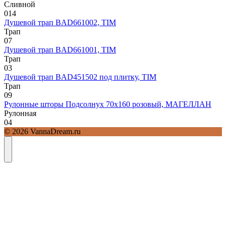
Сливной
0
14
Душевой трап BAD661002, TIM
Трап
0
7
Душевой трап BAD661001, TIM
Трап
0
3
Душевой трап BAD451502 под плитку, TIM
Трап
0
9
Рулонные шторы Подсолнух 70х160 розовый, МАГЕЛЛАН
Рулонная
0
4
© 2026 VannaDream.ru