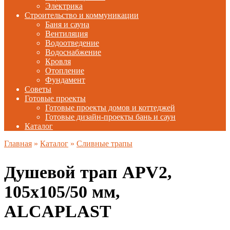
Электрика
Строительство и коммуникации
Баня и сауна
Вентиляция
Водоотведение
Водоснабжение
Кровля
Отопление
Фундамент
Советы
Готовые проекты
Готовые проекты домов и коттеджей
Готовые дизайн-проекты бань и саун
Каталог
Главная
»
Каталог
»
Сливные трапы
Душевой трап APV2,
105х105/50 мм,
ALCAPLAST