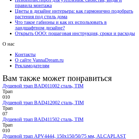
правила монтажа
Цветы в дизайне интерьера: как гармонично подобрать
растения под стиль дома
Что такое габионы и как их использовать в
ландшафтном дизайне?
Открыть ООО: пошаговая инструкция, сроки и расходы
О нас
Контакты
О сайте VannaDream.ru
Рекламодателям
Вам также может понравиться
Душевой трап BAD011002 сталь, TIM
Трап
0
10
Душевой трап BAD412002 сталь, TIM
Трап
0
7
Душевой трап BAD411502 сталь, TIM
Трап
0
10
Душевой трап APV4444, 150х150/50/75 мм, ALCAPLAST