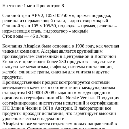
На чтение
1 мин
Просмотров
8
Сливной трап APV2, 105х105/50 мм, прямая подводка,
решетка из нержавеющей стали, гидрозатвор мокрый
Сливной трап 105 × 105/50, подводка – прямая, решетка –
нержавеющая сталь, гидрозатвор – мокрый
Сток воды — 46 л./мин.
Компания Alcaplast была основана в 1998 году, как частная
чешская компания. Alcaplast является крупнейшим
производителем сантехники в Центральной и Восточной
Европе. и производит более 580 продуктов – впускные и
выпускные механизмы, сифоны, системы инсталляции,
желоба, сливные трапы, сиденья для унитаза и другие
продукты.
Производственный процесс контролируется системой
менеджмента качества в соответствии с международным
стандартом ISO 9001:2008 выданным международным
органом по сертификации «Det Norske Veritas». Продукция
сертифицирована институтом испытаний и сертификации
ITC Злин в Чехии и OFI в Австрии. В лаборатории все
продукты проходят испытания, что гарантирует высокий
уровень качества и надежности.
Alcaplast также является создателем новых направлений в
сантехнике. Сотрудничество с ведущими чешскими