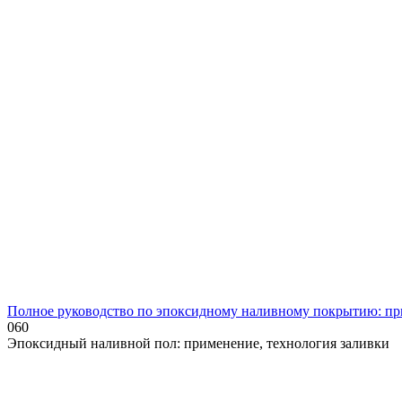
Полное руководство по эпоксидному наливному покрытию: пр
0
60
Эпоксидный наливной пол: применение, технология заливки