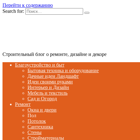
Перейти к содержанию
Search for:
Строительный блог о ремонте, дизайне и декоре
Благоустройство и быт
Бытовая техника и оборудование
Дачные идеи Ландшафт
Идеи своими руками
Интерьер и Дизайн
Мебель и текстиль
Сад и Огород
Ремонт
Окна и двери
Пол
Потолок
Сантехника
Стены
Стройматериалы