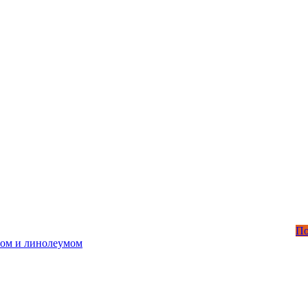
П
том и линолеумом