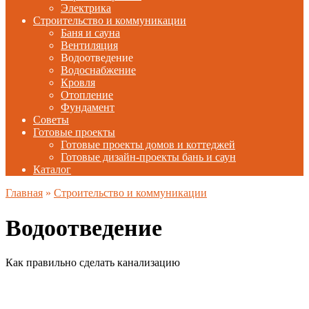
Электрика
Строительство и коммуникации
Баня и сауна
Вентиляция
Водоотведение
Водоснабжение
Кровля
Отопление
Фундамент
Советы
Готовые проекты
Готовые проекты домов и коттеджей
Готовые дизайн-проекты бань и саун
Каталог
Главная
»
Строительство и коммуникации
Водоотведение
Как правильно сделать канализацию