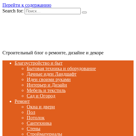
Перейти к содержанию
Search for:
Строительный блог о ремонте, дизайне и декоре
Благоустройство и быт
Бытовая техника и оборудование
Дачные идеи Ландшафт
Идеи своими руками
Интерьер и Дизайн
Мебель и текстиль
Сад и Огород
Ремонт
Окна и двери
Пол
Потолок
Сантехника
Стены
Стройматериалы