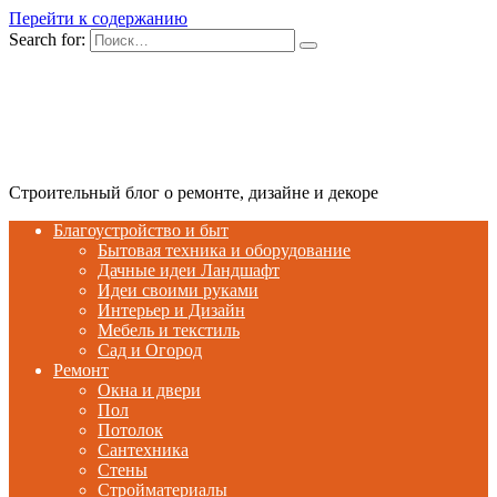
Перейти к содержанию
Search for:
Строительный блог о ремонте, дизайне и декоре
Благоустройство и быт
Бытовая техника и оборудование
Дачные идеи Ландшафт
Идеи своими руками
Интерьер и Дизайн
Мебель и текстиль
Сад и Огород
Ремонт
Окна и двери
Пол
Потолок
Сантехника
Стены
Стройматериалы