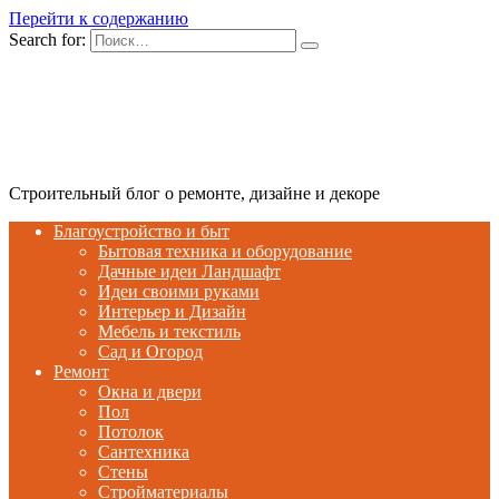
Перейти к содержанию
Search for:
Строительный блог о ремонте, дизайне и декоре
Благоустройство и быт
Бытовая техника и оборудование
Дачные идеи Ландшафт
Идеи своими руками
Интерьер и Дизайн
Мебель и текстиль
Сад и Огород
Ремонт
Окна и двери
Пол
Потолок
Сантехника
Стены
Стройматериалы