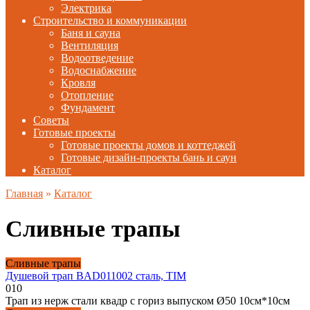
Электрика
Строительство и коммуникации
Баня и сауна
Вентиляция
Водоотведение
Водоснабжение
Кровля
Отопление
Фундамент
Советы
Готовые проекты
Готовые проекты домов и коттеджей
Готовые дизайн-проекты бань и саун
Каталог
Главная
»
Каталог
Сливные трапы
Сливные трапы
Душевой трап BAD011002 сталь, TIM
0
10
Трап из нерж стали квадр с гориз выпуском Ø50 10см*10см