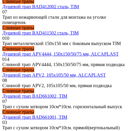
Сливные трапы
Душевой трап BAD412002 сталь, TIM
0
7
Трап из нежарвеющей стали для монтажа на уголке
помещения.
Сливные трапы
Душевой трап BAD411502 сталь, TIM
0
10
Трап металлический 150х150 мм с боковым выпуском TIM
Сливные трапы
Душевой трап APV4444, 150х150/50/75 мм, ALCAPLAST
0
14
Сливной трап APV4444, 150х150/50/75 мм, прямая подводка
Сливные трапы
Душевой трап APV2, 105х105/50 мм, ALCAPLAST
0
8
Сливной трап APV2, 105х105/50 мм, прямая подводка
Сливные трапы
Душевой трап BAD661002, TIM
0
7
Трап с сухим затвором 10см*10см. горизонтальный выпуск
Сливные трапы
Душевой трап BAD661001, TIM
0
3
Трап с сухим затвором 10см*10см. прямой(вертикальный)