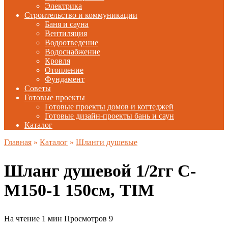
Электрика
Строительство и коммуникации
Баня и сауна
Вентиляция
Водоотведение
Водоснабжение
Кровля
Отопление
Фундамент
Советы
Готовые проекты
Готовые проекты домов и коттеджей
Готовые дизайн-проекты бань и саун
Каталог
Главная
»
Каталог
»
Шланги душевые
Шланг душевой 1/2гг C-
M150-1 150см, TIM
На чтение
1 мин
Просмотров
9