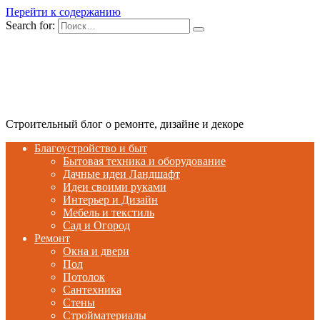
Перейти к содержанию
Search for:
Строительный блог о ремонте, дизайне и декоре
Благоустройство и быт
Бытовая техника и оборудование
Дачные идеи Ландшафт
Идеи своими руками
Интерьер и Дизайн
Мебель и текстиль
Сад и Огород
Ремонт
Окна и двери
Пол
Потолок
Сантехника
Стены
Стройматериалы