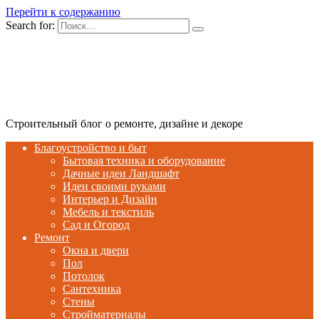
Перейти к содержанию
Search for:
Строительный блог о ремонте, дизайне и декоре
Благоустройство и быт
Бытовая техника и оборудование
Дачные идеи Ландшафт
Идеи своими руками
Интерьер и Дизайн
Мебель и текстиль
Сад и Огород
Ремонт
Окна и двери
Пол
Потолок
Сантехника
Стены
Стройматериалы