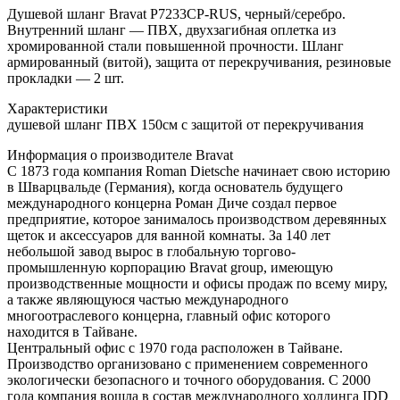
Душевой шланг Bravat P7233CP-RUS, черный/серебро.
Внутренний шланг — ПВХ, двухзагибная оплетка из
хромированной стали повышенной прочности. Шланг
армированный (витой), защита от перекручивания, резиновые
прокладки — 2 шт.
Характеристики
душевой шланг ПВХ 150см с защитой от перекручивания
Информация о производителе Bravat
С 1873 года компания Roman Dietsche начинает свою историю
в Шварцвальде (Германия), когда основатель будущего
международного концерна Роман Диче создал первое
предприятие, которое занималось производством деревянных
щеток и аксессуаров для ванной комнаты. За 140 лет
небольшой завод вырос в глобальную торгово-
промышленную корпорацию Bravat group, имеющую
производственные мощности и офисы продаж по всему миру,
а также являющуюся частью международного
многоотраслевого концерна, главный офис которого
находится в Тайване.
Центральный офис с 1970 года расположен в Тайване.
Производство организовано с применением современного
экологически безопасного и точного оборудования. С 2000
года компания вошла в состав международного холдинга IDD