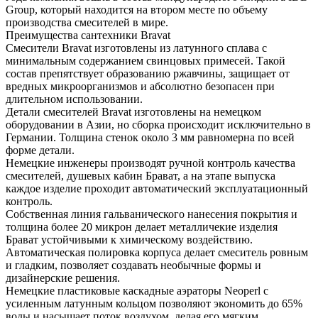
Group, который находится на втором месте по объему
производства смесителей в мире.
Преимущества сантехники Bravat
Смесители Bravat изготовлены из латунного сплава с
минимальным содержанием свинцовых примесей. Такой
состав препятствует образованию ржавчины, защищает от
вредных микроорганизмов и абсолютно безопасен при
длительном использовании.
Детали смесителей Bravat изготовлены на немецком
оборудовании в Азии, но сборка происходит исключительно в
Германии. Толщина стенок около 3 мм равномерна по всей
форме детали.
Немецкие инженеры производят ручной контроль качества
смесителей, душевых кабин Брават, а на этапе выпуска
каждое изделие проходит автоматический эксплуатационный
контроль.
Собственная линия гальванического нанесения покрытия и
толщина более 20 микрон делает металличекие изделия
Брават устойчивыми к химическому воздействию.
Автоматическая полировка корпуса делает смеситель ровным
и гладким, позволяет создавать необычные формы и
дизайнерские решения.
Немецкие пластиковые каскадные аэраторы Neoperl с
усиленным латунным кольцом позволяют экономить до 65%
воды и насыщает поток воздухом, делая его мягким.