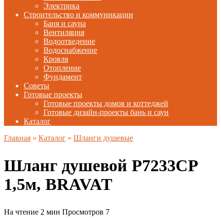
Электрика
Строительство и коммуникации
Баня и сауна
Вентиляция
Водоотведение
Водоснабжение
Кровля
Отопление
Фундамент
Советы
Готовые проекты
Готовые проекты домов и коттеджей
Готовые дизайн-проекты бань и саун
Каталог
Главная
»
Каталог
»
Шланги душевые
Шланг душевой P7233CP
1,5м, BRAVAT
На чтение
2 мин
Просмотров
7