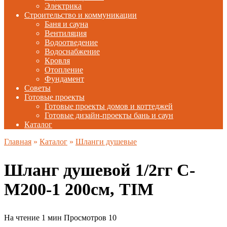
Электрика
Строительство и коммуникации
Баня и сауна
Вентиляция
Водоотведение
Водоснабжение
Кровля
Отопление
Фундамент
Советы
Готовые проекты
Готовые проекты домов и коттеджей
Готовые дизайн-проекты бань и саун
Каталог
Главная
»
Каталог
»
Шланги душевые
Шланг душевой 1/2гг C-
M200-1 200см, TIM
На чтение
1 мин
Просмотров
10