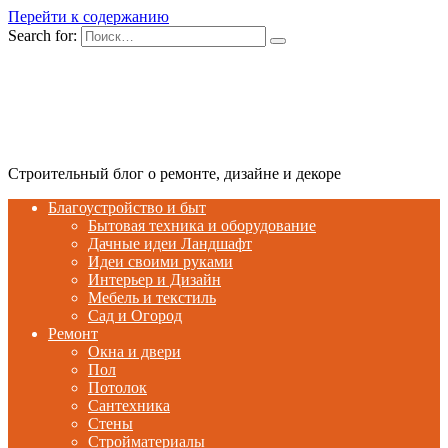
Перейти к содержанию
Search for:
Строительный блог о ремонте, дизайне и декоре
Благоустройство и быт
Бытовая техника и оборудование
Дачные идеи Ландшафт
Идеи своими руками
Интерьер и Дизайн
Мебель и текстиль
Сад и Огород
Ремонт
Окна и двери
Пол
Потолок
Сантехника
Стены
Стройматериалы