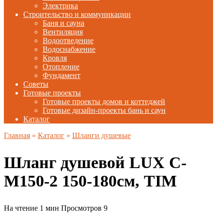
Электрика
Строительство и коммуникации
Баня и сауна
Вентиляция
Водоотведение
Водоснабжение
Кровля
Отопление
Фундамент
Советы
Готовые проекты
Готовые проекты домов и коттеджей
Готовые дизайн-проекты бань и саун
Каталог
Главная
»
Каталог
»
Шланги душевые
Шланг душевой LUX C-
M150-2 150-180см, TIM
На чтение
1 мин
Просмотров
9