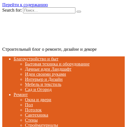
Перейти к содержанию
Search for:
Строительный блог о ремонте, дизайне и декоре
Благоустройство и быт
Бытовая техника и оборудование
Дачные идеи Ландшафт
Идеи своими руками
Интерьер и Дизайн
Мебель и текстиль
Сад и Огород
Ремонт
Окна и двери
Пол
Потолок
Сантехника
Стены
Стройматериалы