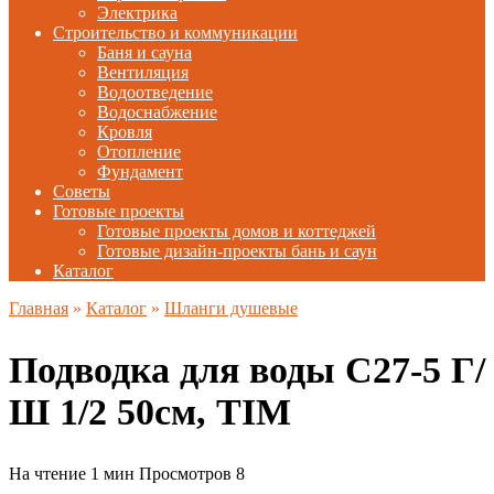
Электрика
Строительство и коммуникации
Баня и сауна
Вентиляция
Водоотведение
Водоснабжение
Кровля
Отопление
Фундамент
Советы
Готовые проекты
Готовые проекты домов и коттеджей
Готовые дизайн-проекты бань и саун
Каталог
Главная
»
Каталог
»
Шланги душевые
Подводка для воды C27-5 Г/
Ш 1/2 50см, TIM
На чтение
1 мин
Просмотров
8