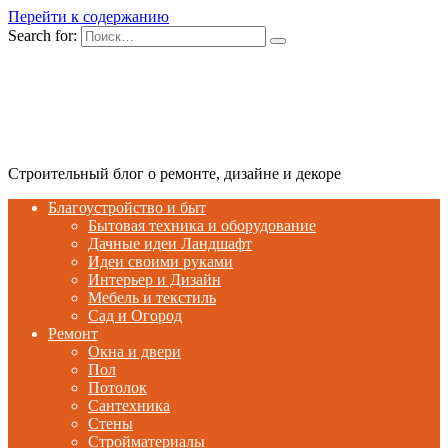
Перейти к содержанию
Search for:
Строительный блог о ремонте, дизайне и декоре
Благоустройство и быт
Бытовая техника и оборудование
Дачные идеи Ландшафт
Идеи своими руками
Интерьер и Дизайн
Мебель и текстиль
Сад и Огород
Ремонт
Окна и двери
Пол
Потолок
Сантехника
Стены
Стройматериалы