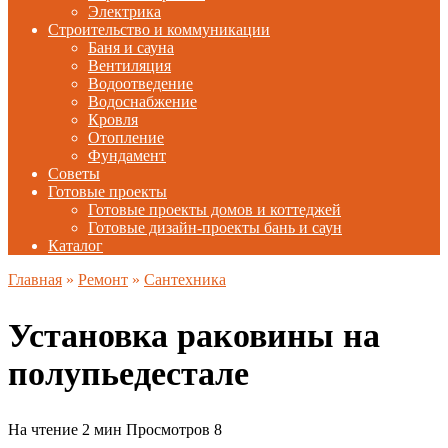
Электрика
Строительство и коммуникации
Баня и сауна
Вентиляция
Водоотведение
Водоснабжение
Кровля
Отопление
Фундамент
Советы
Готовые проекты
Готовые проекты домов и коттеджей
Готовые дизайн-проекты бань и саун
Каталог
Главная
»
Ремонт
»
Сантехника
Установка раковины на
полупьедестале
На чтение
2 мин
Просмотров
8