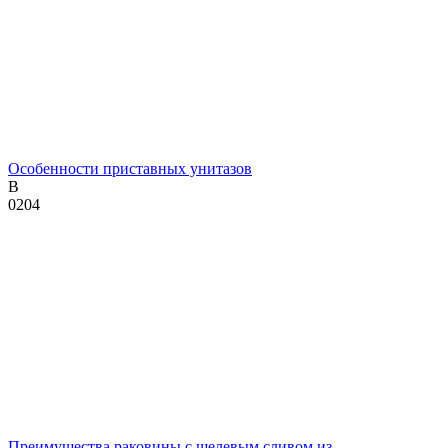
Особенности приставных унитазов
В
0
204
Преимущества раковины с щелевым сливом из