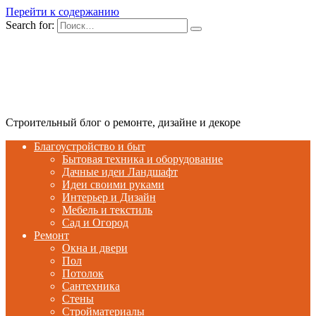
Перейти к содержанию
Search for:
Строительный блог о ремонте, дизайне и декоре
Благоустройство и быт
Бытовая техника и оборудование
Дачные идеи Ландшафт
Идеи своими руками
Интерьер и Дизайн
Мебель и текстиль
Сад и Огород
Ремонт
Окна и двери
Пол
Потолок
Сантехника
Стены
Стройматериалы