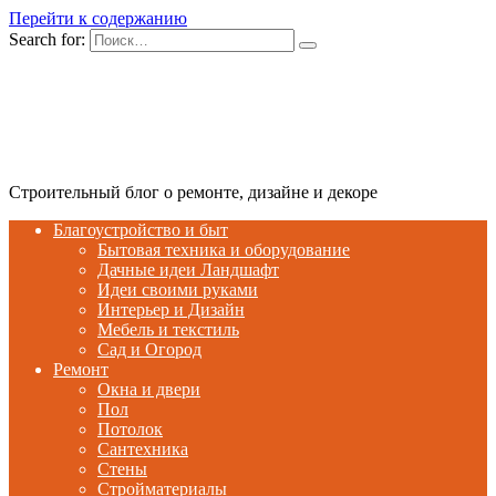
Перейти к содержанию
Search for:
Строительный блог о ремонте, дизайне и декоре
Благоустройство и быт
Бытовая техника и оборудование
Дачные идеи Ландшафт
Идеи своими руками
Интерьер и Дизайн
Мебель и текстиль
Сад и Огород
Ремонт
Окна и двери
Пол
Потолок
Сантехника
Стены
Стройматериалы