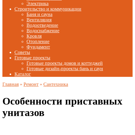
Электрика
Строительство и коммуникации
Баня и сауна
Вентиляция
Водоотведение
Водоснабжение
Кровля
Отопление
Фундамент
Советы
Готовые проекты
Готовые проекты домов и коттеджей
Готовые дизайн-проекты бань и саун
Каталог
Главная
»
Ремонт
»
Сантехника
Особенности приставных
унитазов