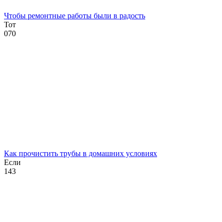
Чтобы ремонтные работы были в радость
Тот
0
70
Как прочистить трубы в домашних условиях
Если
1
43