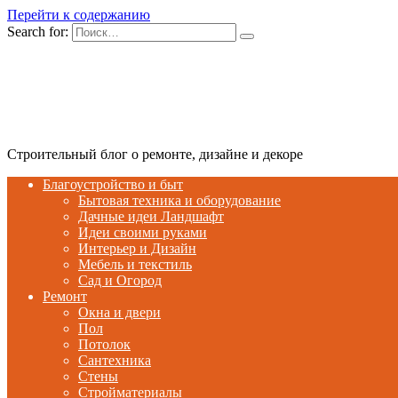
Перейти к содержанию
Search for:
Строительный блог о ремонте, дизайне и декоре
Благоустройство и быт
Бытовая техника и оборудование
Дачные идеи Ландшафт
Идеи своими руками
Интерьер и Дизайн
Мебель и текстиль
Сад и Огород
Ремонт
Окна и двери
Пол
Потолок
Сантехника
Стены
Стройматериалы