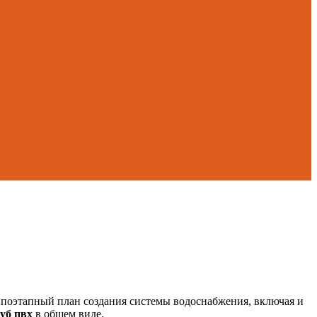
е поэтапный план создания системы водоснабжения, включая и
уб пвх
в общем виде.