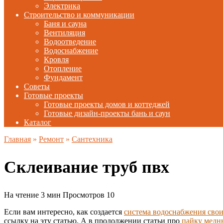
Электрика
Строительство и коммуникации
Баня и сауна
Вентиляция
Водоотведение
Водоснабжение
Кровля
Отопление
Фундамент
Советы
Готовые проекты
Готовые проекты домов и коттеджей
Готовые дизайн-проекты бань и саун
Каталог
Главная
»
Ремонт
»
Сантехника
Склеивание труб пвх
На чтение
3 мин
Просмотров
10
Если вам интересно, как создается
система водоснабжения сво
ссылку на эту статью. А в продолжении статьи про
пайку медн