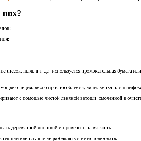
б пвх?
апов:
ния;
е (песок, пыль и т. д.), используется промокательная бумага ил
помощью специального приспособления, напильника или шлифова
ривают с помощью чистой льняной ветоши, смоченной в очисти
ать деревянной лопаткой и проверить на вязкость.
устевший клей лучше не разбавлять и не использовать.