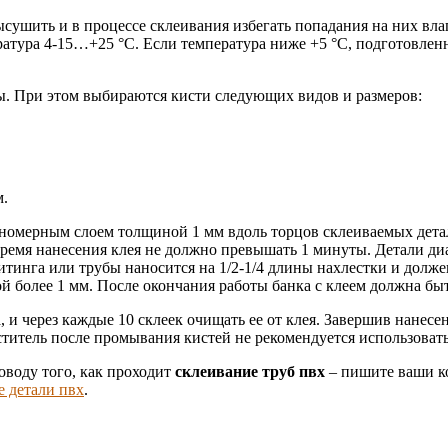
ушить и в процессе склеивания избегать попадания на них влаг
тура 4-15…+25 °С. Если температура ниже +5 °С, подготовленн
ы. При этом выбираются кисти следующих видов и размеров:
м.
авномерным слоем толщиной 1 мм вдоль торцов склеиваемых дета
Время нанесения клея не должно превышать 1 минуты. Детали д
итинга или трубы наносится на 1/2-1/4 длины нахлестки и долж
 более 1 мм. После окончания работы банка с клеем должна быт
 и через каждые 10 склеек очищать ее от клея. Завершив нанесе
титель после промывания кистей не рекомендуется использовать
оводу того, как проходит
склеивание труб пвх
– пишите ваши к
е детали пвх
.