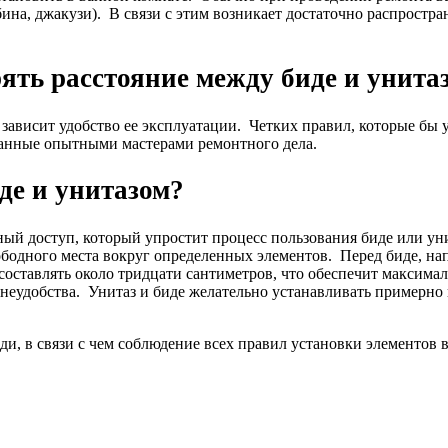
абина, джакузи). В связи с этим возникает достаточно распрост
рять расстояние между биде и унита
зависит удобство ее эксплуатации. Четких правил, которые бы
отанные опытными мастерами ремонтного дела.
де и унитазом?
ый доступ, который упростит процесс пользования биде или ун
ободного места вокруг определенных элементов. Перед биде, н
составлять около тридцати сантиметров, что обеспечит максимал
неудобства. Унитаз и биде желательно устанавливать примерно 
ди, в связи с чем соблюдение всех правил установки элементов