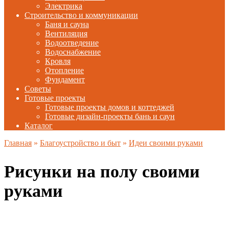
Электрика
Строительство и коммуникации
Баня и сауна
Вентиляция
Водоотведение
Водоснабжение
Кровля
Отопление
Фундамент
Советы
Готовые проекты
Готовые проекты домов и коттеджей
Готовые дизайн-проекты бань и саун
Каталог
Главная
»
Благоустройство и быт
»
Идеи своими руками
Рисунки на полу своими
руками