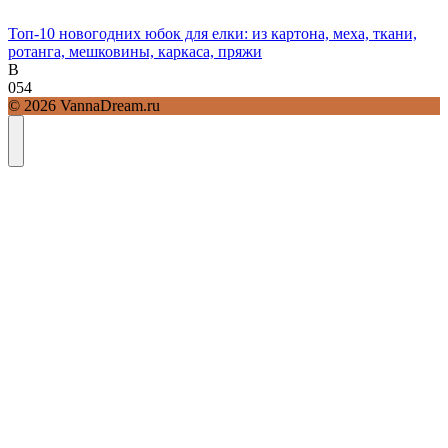
Топ-10 новогодних юбок для елки: из картона, меха, ткани,
ротанга, мешковины, каркаса, пряжи
В
0
54
© 2026 VannaDream.ru