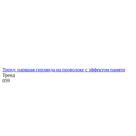
Тренд: парящая гирлянда на проволоке с эффектом памяти
Тренд
0
59