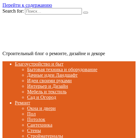
Перейти к содержанию
Search for:
Строительный блог о ремонте, дизайне и декоре
Благоустройство и быт
Бытовая техника и оборудование
Дачные идеи Ландшафт
Идеи своими руками
Интерьер и Дизайн
Мебель и текстиль
Сад и Огород
Ремонт
Окна и двери
Пол
Потолок
Сантехника
Стены
Стройматериалы