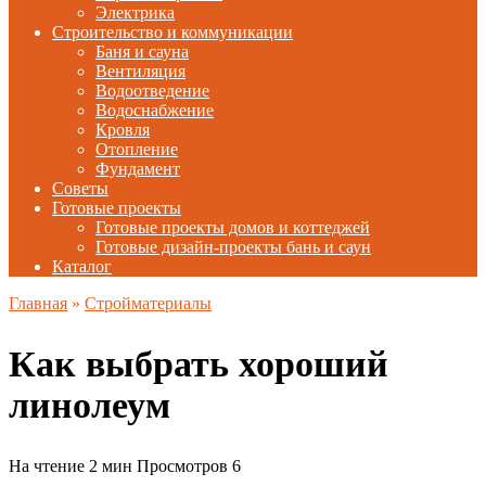
Электрика
Строительство и коммуникации
Баня и сауна
Вентиляция
Водоотведение
Водоснабжение
Кровля
Отопление
Фундамент
Советы
Готовые проекты
Готовые проекты домов и коттеджей
Готовые дизайн-проекты бань и саун
Каталог
Главная
»
Стройматериалы
Как выбрать хороший
линолеум
На чтение
2 мин
Просмотров
6