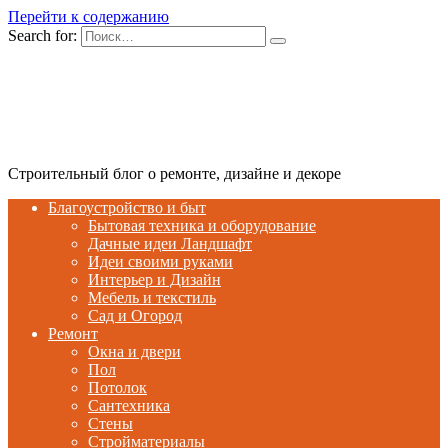
Перейти к содержанию
Search for:
Строительный блог о ремонте, дизайне и декоре
Благоустройство и быт
Бытовая техника и оборудование
Дачные идеи Ландшафт
Идеи своими руками
Интерьер и Дизайн
Мебель и текстиль
Сад и Огород
Ремонт
Окна и двери
Пол
Потолок
Сантехника
Стены
Стройматериалы