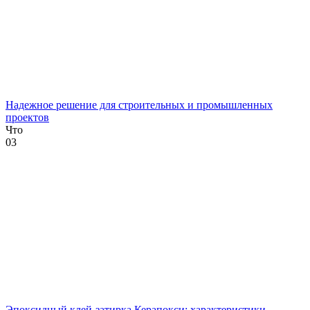
Надежное решение для строительных и промышленных
проектов
Что
0
3
Эпоксидный клей-затирка Керапокси: характеристики,