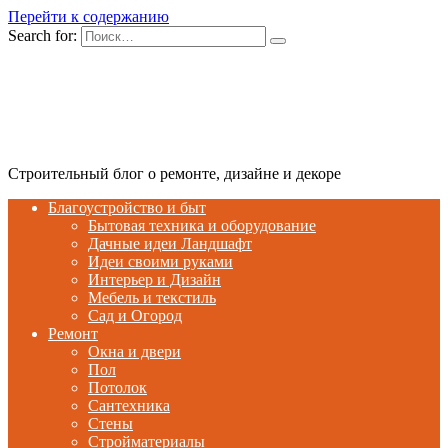
Перейти к содержанию
Search for:
Строительный блог о ремонте, дизайне и декоре
Благоустройство и быт
Бытовая техника и оборудование
Дачные идеи Ландшафт
Идеи своими руками
Интерьер и Дизайн
Мебель и текстиль
Сад и Огород
Ремонт
Окна и двери
Пол
Потолок
Сантехника
Стены
Стройматериалы