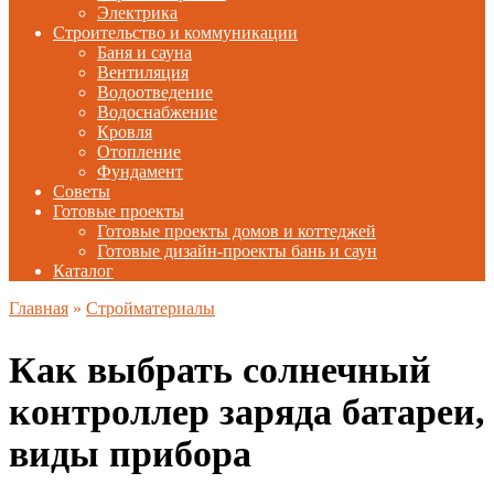
Электрика
Строительство и коммуникации
Баня и сауна
Вентиляция
Водоотведение
Водоснабжение
Кровля
Отопление
Фундамент
Советы
Готовые проекты
Готовые проекты домов и коттеджей
Готовые дизайн-проекты бань и саун
Каталог
Главная
»
Стройматериалы
Как выбрать солнечный
контроллер заряда батареи,
виды прибора