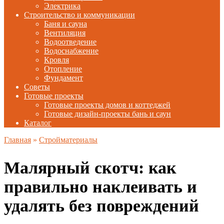
Электрика
Строительство и коммуникации
Баня и сауна
Вентиляция
Водоотведение
Водоснабжение
Кровля
Отопление
Фундамент
Советы
Готовые проекты
Готовые проекты домов и коттеджей
Готовые дизайн-проекты бань и саун
Каталог
Главная
»
Стройматериалы
Малярный скотч: как
правильно наклеивать и
удалять без повреждений