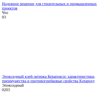
Надежное решение для строительных и промышленных
проектов
Что
0
3
Эпоксидный клей-затирка Керапокси: характеристики,
преимущества и противогрибковые свойства Kerapoxy
Эпоксидный
0
203