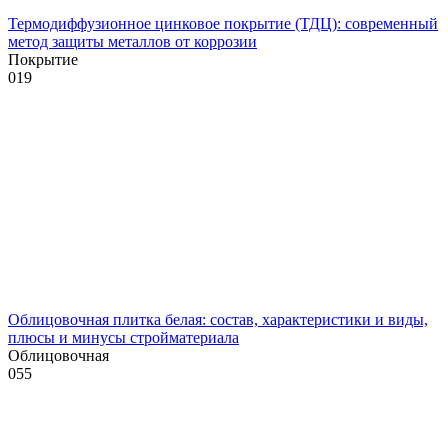
Термодиффузионное цинковое покрытие (ТДЦ): современный
метод защиты металлов от коррозии
Покрытие
0
19
Облицовочная плитка белая: состав, характеристики и виды,
плюсы и минусы стройматериала
Облицовочная
0
55