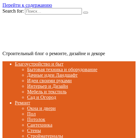
Перейти к содержанию
Search for:
Строительный блог о ремонте, дизайне и декоре
Благоустройство и быт
Бытовая техника и оборудование
Дачные идеи Ландшафт
Идеи своими руками
Интерьер и Дизайн
Мебель и текстиль
Сад и Огород
Ремонт
Окна и двери
Пол
Потолок
Сантехника
Стены
Стройматериалы