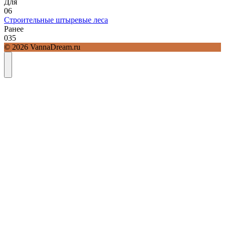
Для
0
6
Строительные штыревые леса
Ранее
0
35
© 2026 VannaDream.ru