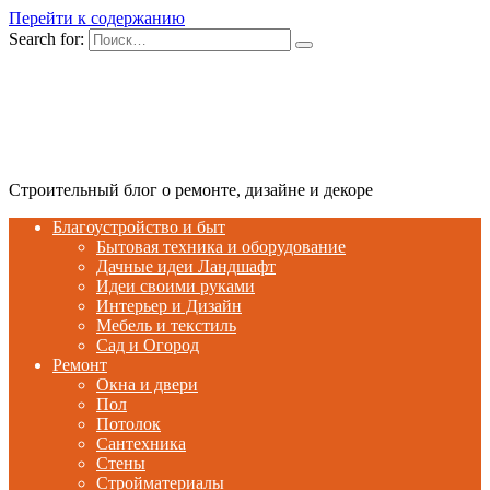
Перейти к содержанию
Search for:
Строительный блог о ремонте, дизайне и декоре
Благоустройство и быт
Бытовая техника и оборудование
Дачные идеи Ландшафт
Идеи своими руками
Интерьер и Дизайн
Мебель и текстиль
Сад и Огород
Ремонт
Окна и двери
Пол
Потолок
Сантехника
Стены
Стройматериалы