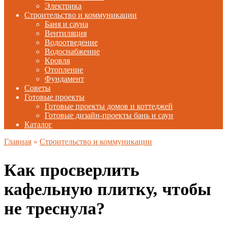
Электрика
Строительство и коммуникации
Баня и сауна
Вентиляция
Водоотведение
Водоснабжение
Кровля
Отопление
Фундамент
Советы
Готовые проекты
Готовые проекты домов и коттеджей
Готовые дизайн-проекты бань и саун
Каталог
Главная
»
Строительство и коммуникации
Как просверлить
кафельную плитку, чтобы
не треснула?