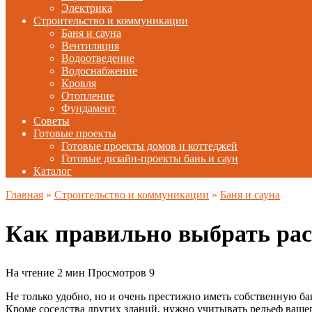
Электрика
Строительство и коммуникации
Баня и сауна
Вентиляция
Водоотведение
Водоснабжение
Кровля
Отопление
Фундамент
Советы
Готовые проекты
Готовые проекты домов и коттеджей
Готовые дизайн-проекты бань и саун
Каталог
Главная
»
Строительство и коммуникации
»
Баня и сауна
Как правильно выбрать ра
На чтение
2 мин
Просмотров
9
Не только удобно, но и очень престижно иметь собственную ба
Кроме соседства других зданий, нужно учитывать рельеф вашег