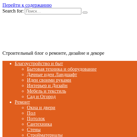
Перейти к содержанию
Search for:
Строительный блог о ремонте, дизайне и декоре
Благоустройство и быт
Бытовая техника и оборудование
Дачные идеи Ландшафт
Идеи своими руками
Интерьер и Дизайн
Мебель и текстиль
Сад и Огород
Ремонт
Окна и двери
Пол
Потолок
Сантехника
Стены
Стройматериалы