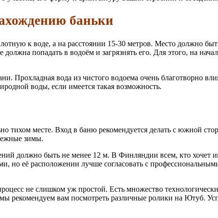
нахождению баньки
лотную к воде, а на расстоянии 15-30 метров. Место должно быт
не должна попадать в водоём и загрязнять его. Для этого, на нач
ани. Прохладная вода из чистого водоема очень благотворно вли
иродной воды, если имеется такая возможность.
ьно тихом месте. Вход в баню рекомендуется делать с южной ст
снежные зимы.
оений должно быть не менее 12 м. В Финляндии всем, кто хочет
ми, но её расположении лучше согласовать с профессиональным
 процесс не слишком уж простой. Есть множество технологически
о мы рекомендуем вам посмотреть различные ролики на Ютуб. Усп