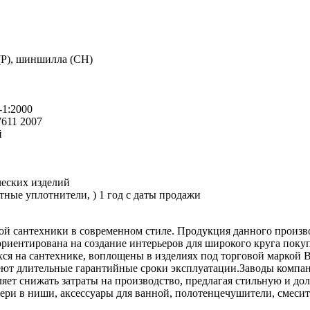
(P), шиншилла (СН)
-1:2000
611 2007
й
ческих изделий
ные уплотнители, ) 1 год с даты продажи
ой сантехники в современном стиле. Продукция данного произво
риентирована на создание интерьеров для широкого круга поку
я на сантехнике, воплощены в изделиях под торговой маркой 
меют длительные гарантийные сроки эксплуатации.Заводы компа
ет снижать затраты на производство, предлагая стильную и до
вери в ниши, аксессуары для ванной, полотенцечушители, смес