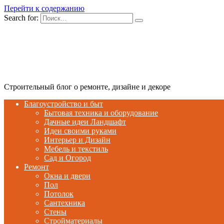
Перейти к содержанию
Search for:
Строительный блог о ремонте, дизайне и декоре
Благоустройство и быт
Бытовая техника и оборудование
Дачные идеи Ландшафт
Идеи своими руками
Интерьер и Дизайн
Мебель и текстиль
Сад и Огород
Ремонт
Окна и двери
Пол
Потолок
Сантехника
Стены
Стройматериалы