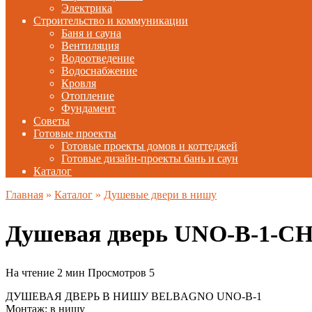
Электрика
Строительство и коммуникации
Баня и сауна
Вентиляция
Водоотведение
Водоснабжение
Кровля
Отопление
Фундамент
Советы
Готовые проекты
Готовые проекты домов и коттеджей
Готовые дизайн-проекты бань и саун
Каталог
Главная
»
Каталог
»
Душевые двери в нишу
Душевая дверь UNO-B-1-СН
На чтение
2 мин
Просмотров
5
ДУШЕВАЯ ДВЕРЬ В НИШУ BELBAGNO UNO-B-1
Монтаж: в нишу