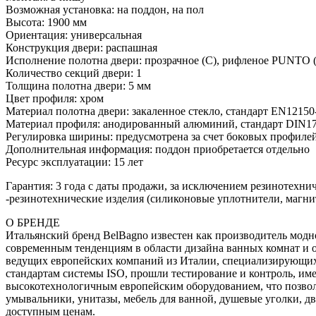
Возможная установка: на поддон, на пол
Высота: 1900 мм
Ориентация: универсальная
Конструкция двери: распашная
Исполнение полотна двери: прозрачное (C), рифленое PUNTO 
Количество секций двери: 1
Толщина полотна двери: 5 мм
Цвет профиля: хром
Материал полотна двери: закаленное стекло, стандарт EN12150
Материал профиля: анодированный алюминий, стандарт DIN17
Регулировка ширины: предусмотрена за счет боковых профиле
Дополнительная информация: поддон приобретается отдельно
Ресурс эксплуатации: 15 лет
Гарантия: 3 года с даты продажи, за исключением резинотехни
-резинотехнические изделия (силиконовые уплотнители, магнит
О БРЕНДЕ
Итальянский бренд BelBagno известен как производитель модн
современным тенденциям в области дизайна ванных комнат и о
ведущих европейских компаний из Италии, специализирующихс
стандартам системы ISO, прошли тестирование и контроль, и
высокотехнологичным европейским оборудованием, что позволя
умывальники, унитазы, мебель для ванной, душевые уголки, д
доступным ценам.