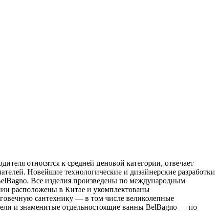
дителя относятся к средней ценовой категории, отвечает
пателей. Новейшие технологические и дизайнерские разработки
BelBagno. Все изделия произведены по международным
нии расположены в Китае и укомплектованы
лговечную сантехнику — в том числе великолепные
ители и знаменитые отдельностоящие ванны BelBagno — по