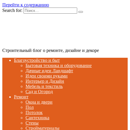
Перейти к содержанию
Search for:
Строительный блог о ремонте, дизайне и декоре
Благоустройство и быт
Бытовая техника и оборудование
Дачные идеи Ландшафт
Идеи своими руками
Интерьер и Дизайн
Мебель и текстиль
Сад и Огород
Ремонт
Окна и двери
Пол
Потолок
Сантехника
Стены
Стройматериалы