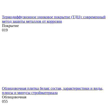
Термодиффузионное цинковое покрытие (ТДЦ): современный
метод защиты металлов от коррозии
Покрытие
0
19
Облицовочная плитка белая: состав, характеристики и виды,
плюсы и минусы стройматериала
Облицовочная
0
55