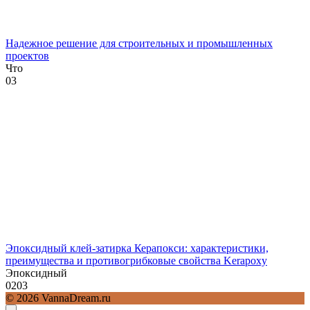
Надежное решение для строительных и промышленных
проектов
Что
0
3
Эпоксидный клей-затирка Керапокси: характеристики,
преимущества и противогрибковые свойства Kerapoxy
Эпоксидный
0
203
© 2026 VannaDream.ru