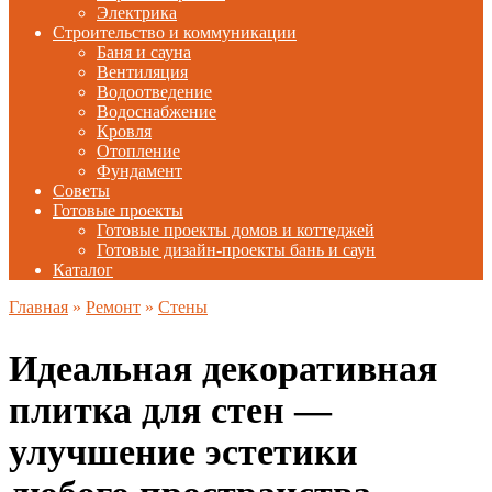
Электрика
Строительство и коммуникации
Баня и сауна
Вентиляция
Водоотведение
Водоснабжение
Кровля
Отопление
Фундамент
Советы
Готовые проекты
Готовые проекты домов и коттеджей
Готовые дизайн-проекты бань и саун
Каталог
Главная
»
Ремонт
»
Стены
Идеальная декоративная
плитка для стен —
улучшение эстетики