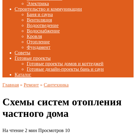
Электрика
Строительство и коммуникации
Баня и сауна
Вентиляция
Водоотведение
Водоснабжение
Кровля
Отопление
Фундамент
Советы
Готовые проекты
Готовые проекты домов и коттеджей
Готовые дизайн-проекты бань и саун
Каталог
Главная
»
Ремонт
»
Сантехника
Cхемы систем отопления
частного дома
На чтение
2 мин
Просмотров
10