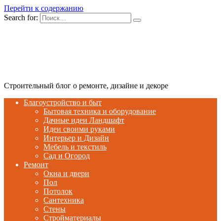
Перейти к содержанию
Search for:
Строительный блог о ремонте, дизайне и декоре
Благоустройство и быт
Бытовая техника и оборудование
Дачные идеи Ландшафт
Идеи своими руками
Интерьер и Дизайн
Мебель и текстиль
Сад и Огород
Ремонт
Окна и двери
Пол
Потолок
Сантехника
Стены
Стройматериалы