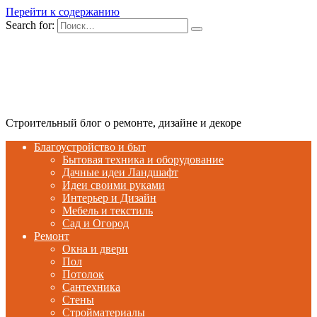
Перейти к содержанию
Search for:
Строительный блог о ремонте, дизайне и декоре
Благоустройство и быт
Бытовая техника и оборудование
Дачные идеи Ландшафт
Идеи своими руками
Интерьер и Дизайн
Мебель и текстиль
Сад и Огород
Ремонт
Окна и двери
Пол
Потолок
Сантехника
Стены
Стройматериалы