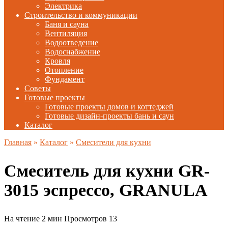
Электрика
Строительство и коммуникации
Баня и сауна
Вентиляция
Водоотведение
Водоснабжение
Кровля
Отопление
Фундамент
Советы
Готовые проекты
Готовые проекты домов и коттеджей
Готовые дизайн-проекты бань и саун
Каталог
Главная
»
Каталог
»
Смесители для кухни
Смеситель для кухни GR-
3015 эспрессо, GRANULA
На чтение
2 мин
Просмотров
13