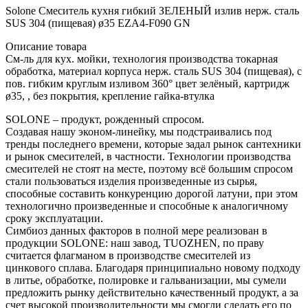
Solone Смеситель кухня гибкий ЗЕЛЕНЫЙ излив нерж. cталь
SUS 304 (пищевая) ø35 EZA4-F090 GN
Описание товара
См-ль для кух. мойки, технология производства токарная
обработка, материал корпуса нерж. cталь SUS 304 (пищевая), с
пов. гибким круглым изливом 360° цвет зелёный, картридж
ø35, , без покрытия, крепление гайка-втулка
SOLONE – продукт, рожденный спросом.
Создавая нашу эконом-линейку, мы подстраивались под
тренды последнего времени, которые задал рынок сантехники
и рынок смесителей, в частности. Технологии производства
смесителей не стоят на месте, поэтому всё большим спросом
стали пользоваться изделия произведенные из сырья,
способные составить конкуренцию дорогой латуни, при этом
технологично произведенные и способные к аналогичному
сроку эксплуатации.
Симбиоз данных факторов в полной мере реализован в
продукции SOLONE: наш завод, TUOZHEN, по праву
считается флагманом в производстве смесителей из
цинкового сплава. Благодаря принципиально новому подходу
в литье, обработке, полировке и гальванизации, мы сумели
предложить рынку действительно качественный продукт, а за
счет высокой производительности мы смогли сделать его по