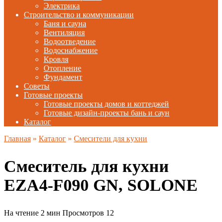
Электрика
Строительство и коммуникации
Баня и сауна
Вентиляция
Водоотведение
Водоснабжение
Кровля
Отопление
Фундамент
Советы
Готовые проекты
Готовые проекты домов и коттеджей
Готовые дизайн-проекты бань и саун
Каталог
Главная
»
Каталог
»
Смесители для кухни
Смеситель для кухни
EZA4-F090 GN, SOLONE
На чтение
2 мин
Просмотров
12