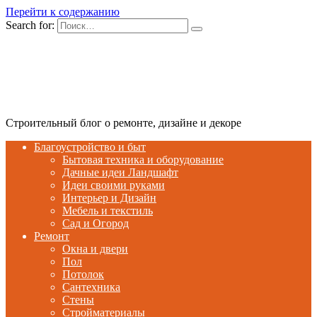
Перейти к содержанию
Search for:
Строительный блог о ремонте, дизайне и декоре
Благоустройство и быт
Бытовая техника и оборудование
Дачные идеи Ландшафт
Идеи своими руками
Интерьер и Дизайн
Мебель и текстиль
Сад и Огород
Ремонт
Окна и двери
Пол
Потолок
Сантехника
Стены
Стройматериалы