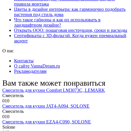
правила монтажа
Цветы в дизайне интерьера: как гармонично подобрать
растения под стиль дома
Что такое габионы и как их использовать в
ландшафтном дизайне?
Открыть ООО: пошаговая инструкция, сроки и расходы
Сертификаты с 3D-фольгой. Когда нужен премиальный
акцент
О нас
Контакты
О сайте VannaDream.ru
Рекламодателям
Вам также может понравиться
Смеситель для кухни Comfort LM3073C, LEMARK
Смеситель
0
10
Смеситель для кухни JAT4-A094, SOLONE
Смеситель
0
10
Смеситель для кухни EZA4-C090, SOLONE
Solone