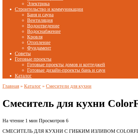
Электрика
Строительство и коммуникации
Баня и сауна
Вентиляция
Водоотведение
Водоснабжение
Кровля
Отопление
Фундамент
Советы
Готовые проекты
Готовые проекты домов и коттеджей
Готовые дизайн-проекты бань и саун
Каталог
Главная
»
Каталог
»
Смесители для кухни
Смеситель для кухни Colo
На чтение
1 мин
Просмотров
6
СМЕСИТЕЛЬ ДЛЯ КУХНИ С ГИБКИМ ИЗЛИВОМ COLORF