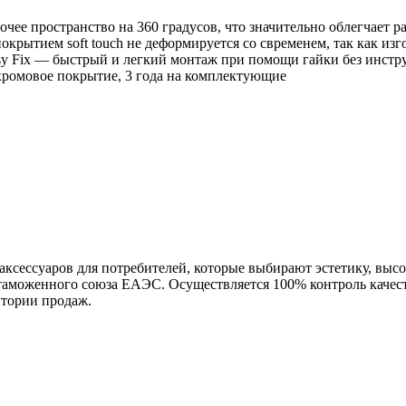
очее пространство на 360 градусов, что значительно облегчает 
покрытием soft touch не деформируется со свременем, так как из
sy Fix — быстрый и легкий монтаж при помощи гайки без инстр
ь-хромовое покрытие, 3 года на комплектующие
ессуаров для потребителей, которые выбирают эстетику, высок
 таможенного союза ЕАЭС. Осуществляется 100% контроль качеств
итории продаж.