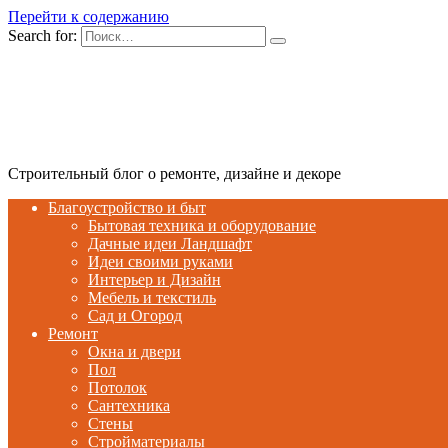
Перейти к содержанию
Search for:
Строительный блог о ремонте, дизайне и декоре
Благоустройство и быт
Бытовая техника и оборудование
Дачные идеи Ландшафт
Идеи своими руками
Интерьер и Дизайн
Мебель и текстиль
Сад и Огород
Ремонт
Окна и двери
Пол
Потолок
Сантехника
Стены
Стройматериалы