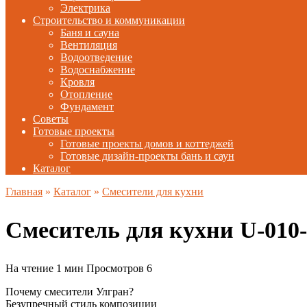
Электрика
Строительство и коммуникации
Баня и сауна
Вентиляция
Водоотведение
Водоснабжение
Кровля
Отопление
Фундамент
Советы
Готовые проекты
Готовые проекты домов и коттеджей
Готовые дизайн-проекты бань и саун
Каталог
Главная
»
Каталог
»
Смесители для кухни
Смеситель для кухни U-01
На чтение
1 мин
Просмотров
6
Почему смесители Улгран?
Безупречный стиль композиции