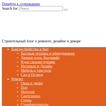
Перейти к содержанию
Search for:
Строительный блог о ремонте, дизайне и декоре
Благоустройство и быт
Бытовая техника и оборудование
Дачные идеи Ландшафт
Идеи своими руками
Интерьер и Дизайн
Мебель и текстиль
Сад и Огород
Ремонт
Окна и двери
Пол
Потолок
Сантехника
Стены
Стройматериалы