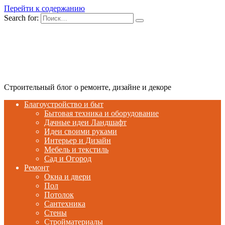
Перейти к содержанию
Search for:
Строительный блог о ремонте, дизайне и декоре
Благоустройство и быт
Бытовая техника и оборудование
Дачные идеи Ландшафт
Идеи своими руками
Интерьер и Дизайн
Мебель и текстиль
Сад и Огород
Ремонт
Окна и двери
Пол
Потолок
Сантехника
Стены
Стройматериалы