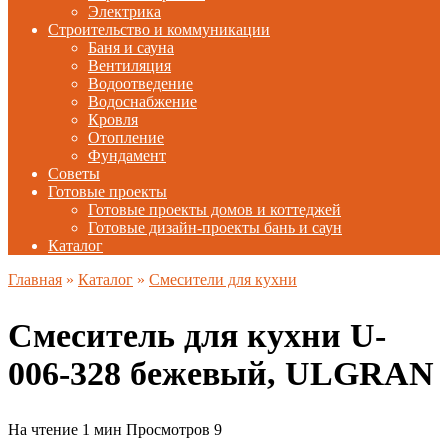
Электрика
Строительство и коммуникации
Баня и сауна
Вентиляция
Водоотведение
Водоснабжение
Кровля
Отопление
Фундамент
Советы
Готовые проекты
Готовые проекты домов и коттеджей
Готовые дизайн-проекты бань и саун
Каталог
Главная
»
Каталог
»
Смесители для кухни
Смеситель для кухни U-
006-328 бежевый, ULGRAN
На чтение
1 мин
Просмотров
9