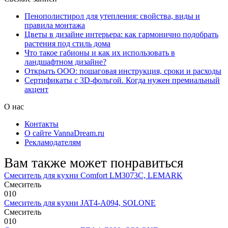
Пенополистирол для утепления: свойства, виды и
правила монтажа
Цветы в дизайне интерьера: как гармонично подобрать
растения под стиль дома
Что такое габионы и как их использовать в
ландшафтном дизайне?
Открыть ООО: пошаговая инструкция, сроки и расходы
Сертификаты с 3D-фольгой. Когда нужен премиальный
акцент
О нас
Контакты
О сайте VannaDream.ru
Рекламодателям
Вам также может понравиться
Смеситель для кухни Comfort LM3073C, LEMARK
Смеситель
0
10
Смеситель для кухни JAT4-A094, SOLONE
Смеситель
0
10