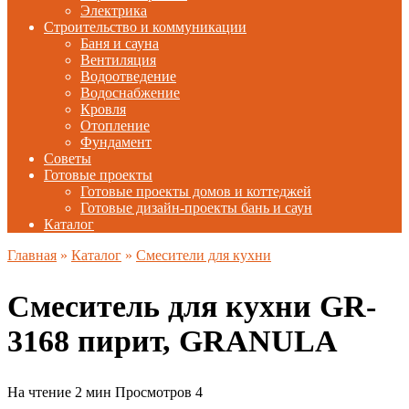
Электрика
Строительство и коммуникации
Баня и сауна
Вентиляция
Водоотведение
Водоснабжение
Кровля
Отопление
Фундамент
Советы
Готовые проекты
Готовые проекты домов и коттеджей
Готовые дизайн-проекты бань и саун
Каталог
Главная
»
Каталог
»
Смесители для кухни
Смеситель для кухни GR-
3168 пирит, GRANULA
На чтение
2 мин
Просмотров
4