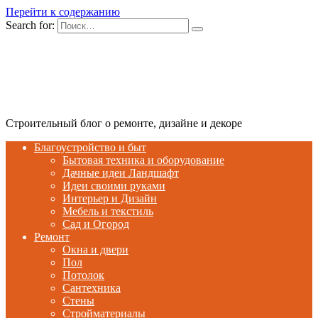
Перейти к содержанию
Search for:
Строительный блог о ремонте, дизайне и декоре
Благоустройство и быт
Бытовая техника и оборудование
Дачные идеи Ландшафт
Идеи своими руками
Интерьер и Дизайн
Мебель и текстиль
Сад и Огород
Ремонт
Окна и двери
Пол
Потолок
Сантехника
Стены
Стройматериалы