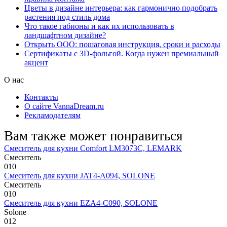
Цветы в дизайне интерьера: как гармонично подобрать
растения под стиль дома
Что такое габионы и как их использовать в
ландшафтном дизайне?
Открыть ООО: пошаговая инструкция, сроки и расходы
Сертификаты с 3D-фольгой. Когда нужен премиальный
акцент
О нас
Контакты
О сайте VannaDream.ru
Рекламодателям
Вам также может понравиться
Смеситель для кухни Comfort LM3073C, LEMARK
Смеситель
0
10
Смеситель для кухни JAT4-A094, SOLONE
Смеситель
0
10
Смеситель для кухни EZA4-C090, SOLONE
Solone
0
12