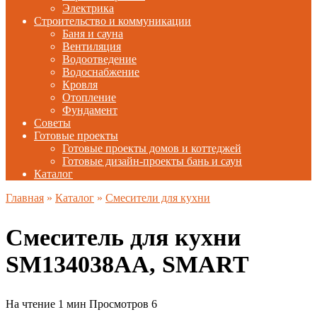
Электрика
Строительство и коммуникации
Баня и сауна
Вентиляция
Водоотведение
Водоснабжение
Кровля
Отопление
Фундамент
Советы
Готовые проекты
Готовые проекты домов и коттеджей
Готовые дизайн-проекты бань и саун
Каталог
Главная
»
Каталог
»
Смесители для кухни
Смеситель для кухни
SM134038AA, SMART
На чтение
1 мин
Просмотров
6