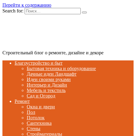
Перейти к содержанию
Search for:
Строительный блог о ремонте, дизайне и декоре
Благоустройство и быт
Бытовая техника и оборудование
Дачные идеи Ландшафт
Идеи своими руками
Интерьер и Дизайн
Мебель и текстиль
Сад и Огород
Ремонт
Окна и двери
Пол
Потолок
Сантехника
Стены
Стройматериалы