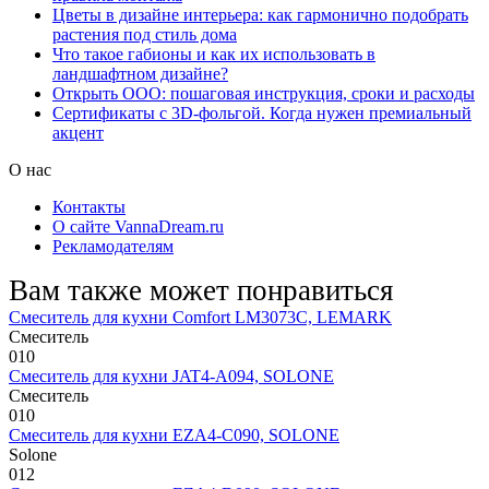
Цветы в дизайне интерьера: как гармонично подобрать
растения под стиль дома
Что такое габионы и как их использовать в
ландшафтном дизайне?
Открыть ООО: пошаговая инструкция, сроки и расходы
Сертификаты с 3D-фольгой. Когда нужен премиальный
акцент
О нас
Контакты
О сайте VannaDream.ru
Рекламодателям
Вам также может понравиться
Смеситель для кухни Comfort LM3073C, LEMARK
Смеситель
0
10
Смеситель для кухни JAT4-A094, SOLONE
Смеситель
0
10
Смеситель для кухни EZA4-C090, SOLONE
Solone
0
12