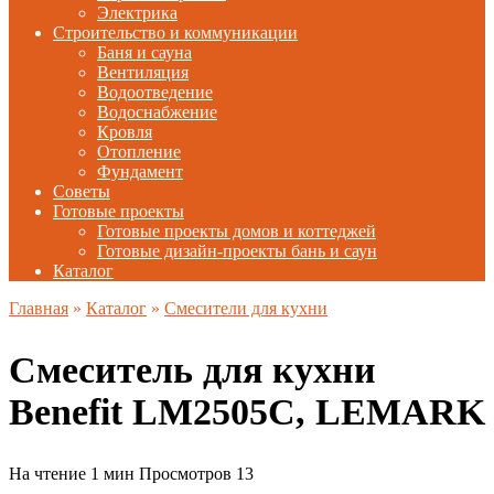
Электрика
Строительство и коммуникации
Баня и сауна
Вентиляция
Водоотведение
Водоснабжение
Кровля
Отопление
Фундамент
Советы
Готовые проекты
Готовые проекты домов и коттеджей
Готовые дизайн-проекты бань и саун
Каталог
Главная
»
Каталог
»
Смесители для кухни
Смеситель для кухни
Benefit LM2505C, LEMARK
На чтение
1 мин
Просмотров
13