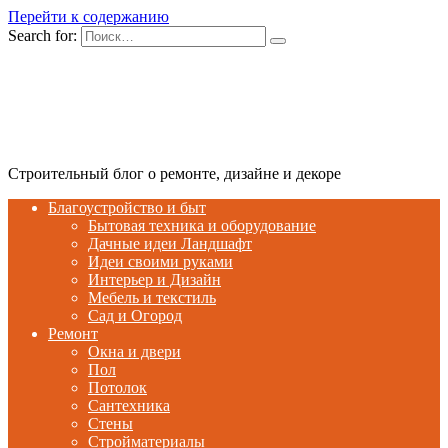
Перейти к содержанию
Search for:
Строительный блог о ремонте, дизайне и декоре
Благоустройство и быт
Бытовая техника и оборудование
Дачные идеи Ландшафт
Идеи своими руками
Интерьер и Дизайн
Мебель и текстиль
Сад и Огород
Ремонт
Окна и двери
Пол
Потолок
Сантехника
Стены
Стройматериалы