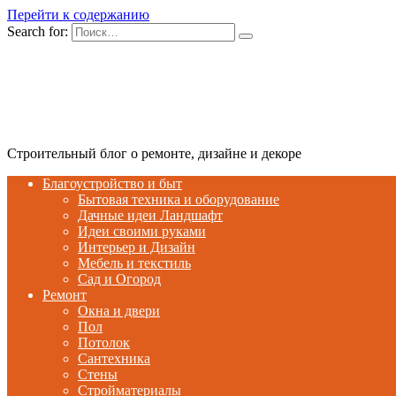
Перейти к содержанию
Search for:
Строительный блог о ремонте, дизайне и декоре
Благоустройство и быт
Бытовая техника и оборудование
Дачные идеи Ландшафт
Идеи своими руками
Интерьер и Дизайн
Мебель и текстиль
Сад и Огород
Ремонт
Окна и двери
Пол
Потолок
Сантехника
Стены
Стройматериалы