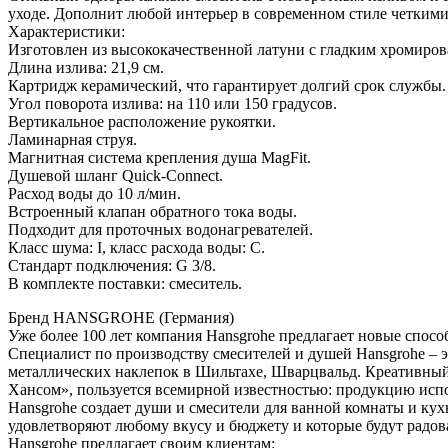
уходе. Дополнит любой интерьер в современном стиле четким
Характеристики:
Изготовлен из высококачественной латуни с гладким хромиров
Длина излива: 21,9 см.
Картридж керамический, что гарантирует долгий срок службы.
Угол поворота излива: на 110 или 150 градусов.
Вертикальное расположение рукоятки.
Ламинарная струя.
Магнитная система крепления душа MagFit.
Душевой шланг Quick-Connect.
Расход воды до 10 л/мин.
Встроенный клапан обратного тока воды.
Подходит для проточных водонагревателей.
Класс шума: I, класс расхода воды: C.
Стандарт подключения: G 3/8.
В комплекте поставки: смеситель.
Бренд HANSGROHE (Германия)
Уже более 100 лет компания Hansgrohe предлагает новые спосо
Специалист по производству смесителей и душей Hansgrohe – э
металлических наклепок в Шильтахе, Шварцвальд. Креативный ц
Хансом», пользуется всемирной известностью: продукцию испо
Hansgrohe создает души и смесители для ванной комнаты и ку
удовлетворяют любому вкусу и бюджету и которые будут радов
Hansgrohe предлагает своим клиентам: