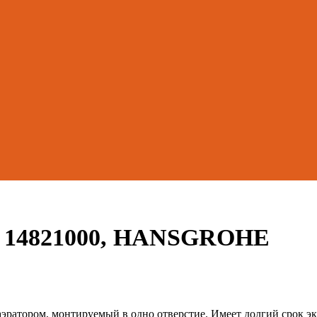
is 14821000, HANSGROHE
атором, монтируемый в одно отверстие. Имеет долгий срок экс