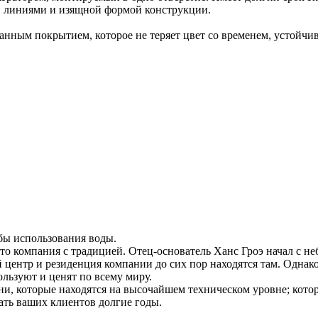
и линиями и изящной формой конструкции.
анным покрытием, которое не теряет цвет со временем, устойчи
бы использования воды.
то компания с традицией. Отец-основатель Ханс Гроэ начал с не
ентр и резиденция компании до сих пор находятся там. Однако 
льзуют и ценят по всему миру.
хни, которые находятся на высочайшем техническом уровне; ко
ать ваших клиентов долгие годы.