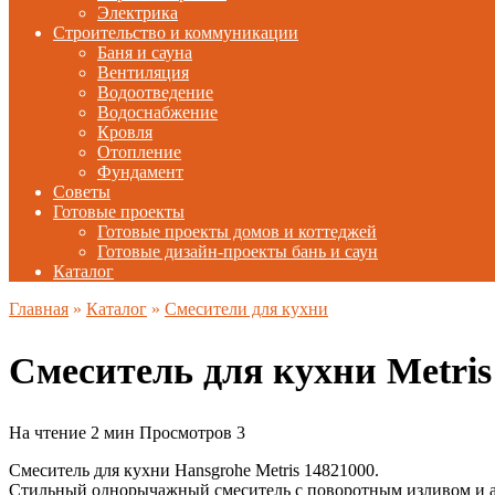
Электрика
Строительство и коммуникации
Баня и сауна
Вентиляция
Водоотведение
Водоснабжение
Кровля
Отопление
Фундамент
Советы
Готовые проекты
Готовые проекты домов и коттеджей
Готовые дизайн-проекты бань и саун
Каталог
Главная
»
Каталог
»
Смесители для кухни
Смеситель для кухни Metr
На чтение
2 мин
Просмотров
3
Смеситель для кухни Hansgrohe Metris 14821000.
Стильный однорычажный смеситель с поворотным изливом и аэр