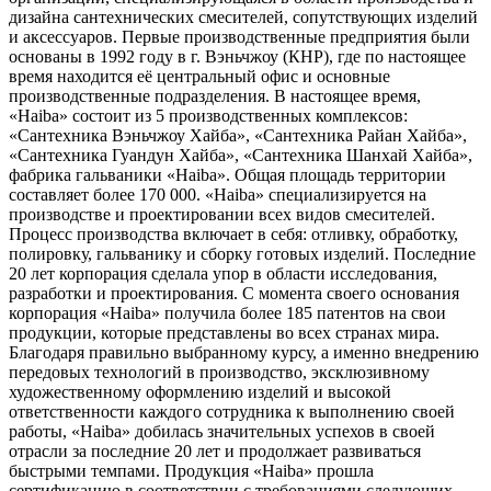
дизайна сантехнических смесителей, сопутствующих изделий
и аксессуаров. Первые производственные предприятия были
основаны в 1992 году в г. Вэньчжоу (КНР), где по настоящее
время находится её центральный офис и основные
производственные подразделения. В настоящее время,
«Haiba» состоит из 5 производственных комплексов:
«Сантехника Вэньчжоу Хайба», «Сантехника Райан Хайба»,
«Сантехника Гуандун Хайба», «Сантехника Шанхай Хайба»,
фабрика гальваники «Haiba». Общая площадь территории
составляет более 170 000. «Haiba» специализируется на
производстве и проектировании всех видов смесителей.
Процесс производства включает в себя: отливку, обработку,
полировку, гальванику и сборку готовых изделий. Последние
20 лет корпорация сделала упор в области исследования,
разработки и проектирования. С момента своего основания
корпорация «Haiba» получила более 185 патентов на свои
продукции, которые представлены во всех странах мира.
Благодаря правильно выбранному курсу, а именно внедрению
передовых технологий в производство, эксклюзивному
художественному оформлению изделий и высокой
ответственности каждого сотрудника к выполнению своей
работы, «Haiba» добилась значительных успехов в своей
отрасли за последние 20 лет и продолжает развиваться
быстрыми темпами. Продукция «Haiba» прошла
сертификацию в соответствии с требованиями следующих