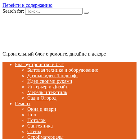
Перейти к содержанию
Search for:
Строительный блог о ремонте, дизайне и декоре
Благоустройство и быт
Бытовая техника и оборудование
Дачные идеи Ландшафт
Идеи своими руками
Интерьер и Дизайн
Мебель и текстиль
Сад и Огород
Ремонт
Окна и двери
Пол
Потолок
Сантехника
Стены
Стройматериалы