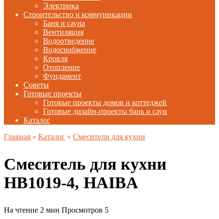
Электрика
Строительство и коммуникации
Баня и сауна
Вентиляция
Водоотведение
Водоснабжение
Кровля
Отопление
Фундамент
Советы
Готовые проекты
Готовые проекты домов и коттеджей
Готовые дизайн-проекты бань и саун
Каталог
Главная
»
Каталог
»
Смесители для кухни
Смеситель для кухни
HB1019-4, HAIBA
На чтение
2 мин
Просмотров
5