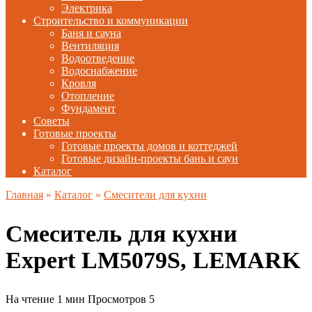
Электрика
Строительство и коммуникации
Баня и сауна
Вентиляция
Водоотведение
Водоснабжение
Кровля
Отопление
Фундамент
Советы
Готовые проекты
Готовые проекты домов и коттеджей
Готовые дизайн-проекты бань и саун
Каталог
Главная
»
Каталог
»
Смесители для кухни
Смеситель для кухни
Expert LM5079S, LEMARK
На чтение
1 мин
Просмотров
5