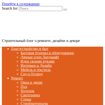
Перейти к содержанию
Search for:
Строительный блог о ремонте, дизайне и декоре
Благоустройство и быт
Бытовая техника и оборудование
Дачные идеи Ландшафт
Идеи своими руками
Интерьер и Дизайн
Мебель и текстиль
Сад и Огород
Ремонт
Окна и двери
Пол
Потолок
Сантехника
Стены
Стройматериалы