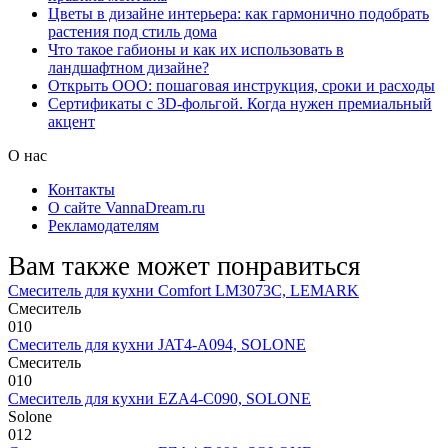
Цветы в дизайне интерьера: как гармонично подобрать
растения под стиль дома
Что такое габионы и как их использовать в
ландшафтном дизайне?
Открыть ООО: пошаговая инструкция, сроки и расходы
Сертификаты с 3D-фольгой. Когда нужен премиальный
акцент
О нас
Контакты
О сайте VannaDream.ru
Рекламодателям
Вам также может понравиться
Смеситель для кухни Comfort LM3073C, LEMARK
Смеситель
0
10
Смеситель для кухни JAT4-A094, SOLONE
Смеситель
0
10
Смеситель для кухни EZA4-C090, SOLONE
Solone
0
12