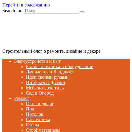
Перейти к содержанию
Search for:
Строительный блог о ремонте, дизайне и декоре
Благоустройство и быт
Бытовая техника и оборудование
Дачные идеи Ландшафт
Идеи своими руками
Интерьер и Дизайн
Мебель и текстиль
Сад и Огород
Ремонт
Окна и двери
Пол
Потолок
Сантехника
Стены
Стройматериалы