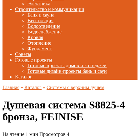
Электрика
Строительство и коммуникации
Баня и сауна
Вентиляция
Водоотведение
Водоснабжение
Кровля
Отопление
Фундамент
Советы
Готовые проекты
Готовые проекты домов и коттеджей
Готовые дизайн-проекты бань и саун
Каталог
Главная
»
Каталог
»
Системы с верхним душем
Душевая система S8825-4
бронза, FEINISE
На чтение
1 мин
Просмотров
4