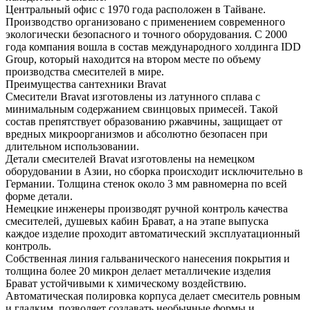
Центральный офис с 1970 года расположен в Тайване.
Производство организовано с применением современного
экологически безопасного и точного оборудования. С 2000
года компания вошла в состав международного холдинга IDD
Group, который находится на втором месте по объему
производства смесителей в мире.
Преимущества сантехники Bravat
Смесители Bravat изготовлены из латунного сплава с
минимальным содержанием свинцовых примесей. Такой
состав препятствует образованию ржавчины, защищает от
вредных микроорганизмов и абсолютно безопасен при
длительном использовании.
Детали смесителей Bravat изготовлены на немецком
оборудовании в Азии, но сборка происходит исключительно в
Германии. Толщина стенок около 3 мм равномерна по всей
форме детали.
Немецкие инженеры производят ручной контроль качества
смесителей, душевых кабин Брават, а на этапе выпуска
каждое изделие проходит автоматический эксплуатационный
контроль.
Собственная линия гальванического нанесения покрытия и
толщина более 20 микрон делает металличекие изделия
Брават устойчивыми к химическому воздействию.
Автоматическая полировка корпуса делает смеситель ровным
и гладким, позволяет создавать необычные формы и