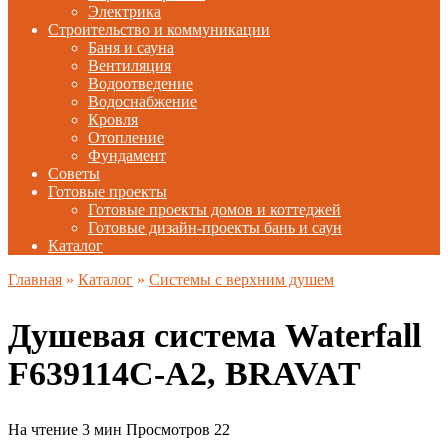
Электрика
Строительство и коммуникации
Баня и сауна
Вентиляция
Водоотведение
Водоснабжение
Кровля
Отопление
Фундамент
Советы
Готовые проекты
Готовые проекты домов и коттеджей
Готовые дизайн-проекты бань и саун
Каталог
Главная
»
Каталог
»
Системы с верхним душем
Душевая система Waterfall
F639114C-A2, BRAVAT
На чтение
3 мин
Просмотров
22