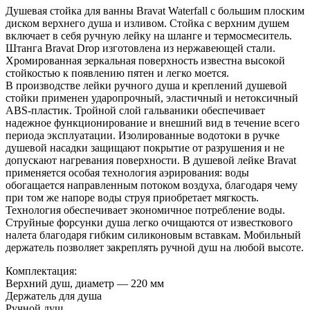
Душевая стойка для ванны Bravat Waterfall с большим плоским
диском верхнего душа и изливом. Стойка с верхним душем
включает в себя ручную лейку на шланге и термосмеситель.
Штанга Bravat Drop изготовлена из нержавеющей стали.
Хромированная зеркальная поверхность известна высокой
стойкостью к появлению пятен и легко моется.
В производстве лейки ручного душа и креплений душевой
стойки применен ударопрочный, эластичный и нетоксичный
ABS-пластик. Тройной слой гальваники обеспечивает
надежное функционирование и внешний вид в течение всего
периода эксплуатации. Изолированные водотоки в ручке
душевой насадки защищают покрытие от разрушения и не
допускают нагревания поверхности. В душевой лейке Bravat
применяется особая технология аэрирования: воды
обогащается направленным потоком воздуха, благодаря чему
при том же напоре воды струя приобретает мягкость.
Технология обеспечивает экономичное потребление воды.
Струйные форсунки душа легко очищаются от известкового
налета благодаря гибким силиконовым вставкам. Мобильный
держатель позволяет закреплять ручной душ на любой высоте.
Комплектация:
Верхний душ, диаметр — 220 мм
Держатель для душа
Ручной душ