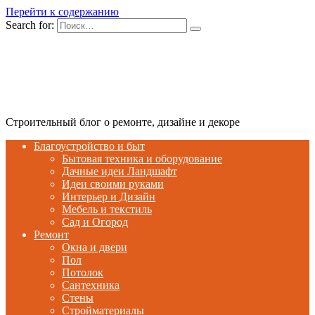
Перейти к содержанию
Search for:
Строительный блог о ремонте, дизайне и декоре
Благоустройство и быт
Бытовая техника и оборудование
Дачные идеи Ландшафт
Идеи своими руками
Интерьер и Дизайн
Мебель и текстиль
Сад и Огород
Ремонт
Окна и двери
Пол
Потолок
Сантехника
Стены
Стройматериалы