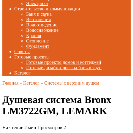
Электрика
Строительство и коммуникации
Баня и сауна
Вентиляция
Водоотведение
Водоснабжение
Кровля
Отопление
Фундамент
Советы
Готовые проекты
Готовые проекты домов и коттеджей
Готовые дизайн-проекты бань и саун
Каталог
Главная
»
Каталог
»
Системы с верхним душем
Душевая система Bronx
LM3722GM, LEMARK
На чтение
2 мин
Просмотров
2