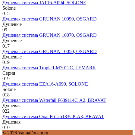
Душевая система JAT16-A094, SOLONE
Solone
0
15
Душевая система GRUNAN 10090, OSGARD
Душевые
0
9
Душевая система GRUNAN 10070, OSGARD
Душевые
0
17
Душевая система GRUNAN 10050, OSGARD
Душевые
0
19
Душевая система Tropic LM7012C, LEMARK
Серия
0
19
Душевая система EZA16-A090, SOLONE
Solone
0
18
Душевая система Waterfall F639114C-A2, BRAVAT
Душевая
0
22
Душевая система Opal F6125183CP-A3, BRAVAT
Душевая
0
10
© 2026 VannaDream.ru