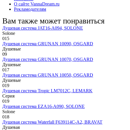
О сайте VannaDream.ru
Рекламодателям
Вам также может понравиться
Душевая система JAT16-A094, SOLONE
Solone
0
15
Душевая система GRUNAN 10090, OSGARD
Душевые
0
9
Душевая система GRUNAN 10070, OSGARD
Душевые
0
17
Душевая система GRUNAN 10050, OSGARD
Душевые
0
19
Душевая система Tropic LM7012C, LEMARK
Серия
0
19
Душевая система EZA16-A090, SOLONE
Solone
0
18
Душевая система Waterfall F639114C-A2, BRAVAT
Душевая