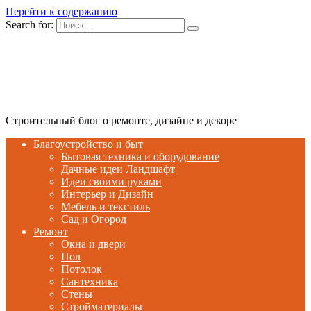
Перейти к содержанию
Search for:
Строительный блог о ремонте, дизайне и декоре
Благоустройство и быт
Бытовая техника и оборудование
Дачные идеи Ландшафт
Идеи своими руками
Интерьер и Дизайн
Мебель и текстиль
Сад и Огород
Ремонт
Окна и двери
Пол
Потолок
Сантехника
Стены
Стройматериалы