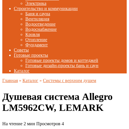
Электрика
Строительство и коммуникации
Баня и сауна
Вентиляция
Водоотведение
Водоснабжение
Кровля
Отопление
Фундамент
Советы
Готовые проекты
Готовые проекты домов и коттеджей
Готовые дизайн-проекты бань и саун
Каталог
Главная
»
Каталог
»
Системы с верхним душем
Душевая система Allegro
LM5962CW, LEMARK
На чтение
2 мин
Просмотров
4