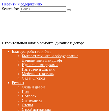
Перейти к содержанию
Search for:
Строительный блог о ремонте, дизайне и декоре
Благоустройство и быт
Бытовая техника и оборудование
Дачные идеи Ландшафт
Идеи своими руками
Интерьер и Дизайн
Мебель и текстиль
Сад и Огород
Ремонт
Окна и двери
Пол
Потолок
Сантехника
Стены
Стройматериалы