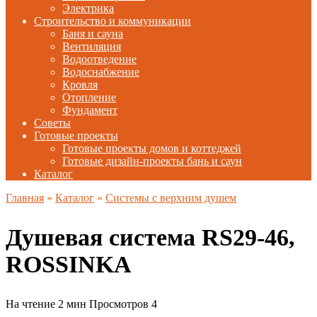
Электрика
Строительство и коммуникации
Баня и сауна
Вентиляция
Водоотведение
Водоснабжение
Кровля
Отопление
Фундамент
Советы
Готовые проекты
Готовые проекты домов и коттеджей
Готовые дизайн-проекты бань и саун
Каталог
Главная
»
Каталог
»
Системы с верхним душем
Душевая система RS29-46,
ROSSINKA
На чтение
2 мин
Просмотров
4