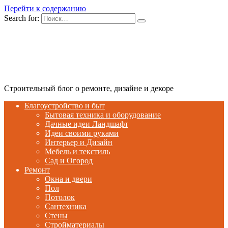
Перейти к содержанию
Search for:
Строительный блог о ремонте, дизайне и декоре
Благоустройство и быт
Бытовая техника и оборудование
Дачные идеи Ландшафт
Идеи своими руками
Интерьер и Дизайн
Мебель и текстиль
Сад и Огород
Ремонт
Окна и двери
Пол
Потолок
Сантехника
Стены
Стройматериалы