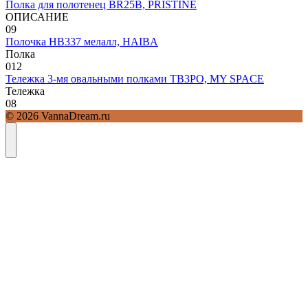
Полка для полотенец BR25B, PRISTINE
ОПИСАНИЕ
0
9
Полочка HB337 мелалл, HAIBA
Полка
0
12
Тележка 3-мя овальными полками TB3PO, MY SPACE
Тележка
0
8
© 2026 VannaDream.ru