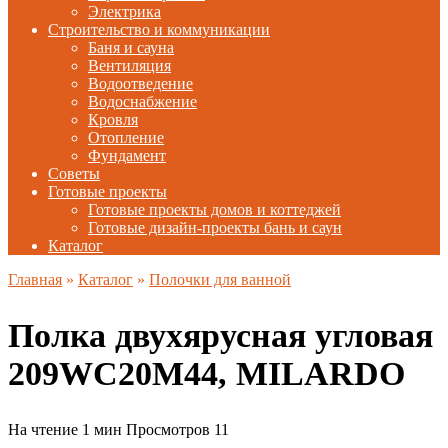
Электрика
Строительство и коммуникации
Баня и сауна
Вентиляция
Водоотведение
Водоснабжение
Кровля
Отопление
Фундамент
Советы
Готовые проекты
Готовые проекты домов и коттеджей
Готовые дизайн-проекты бань и саун
Каталог
Главная
»
Каталог
»
Полочки для ванной
Полка двухярусная угловая
209WC20M44, MILARDO
На чтение
1 мин
Просмотров
11