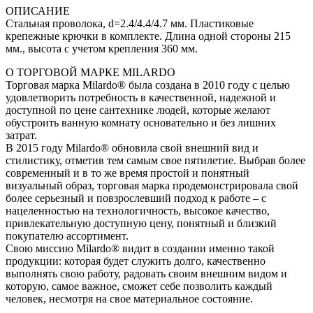
ОПИСАНИЕ
Стальная проволока, d=2.4/4.4/4.7 мм. Пластиковые
крепежные крючки в комплекте. Длина одной стороны 215
мм., высота с учетом крепления 360 мм.
О ТОРГОВОЙ МАРКЕ MILARDO
Торговая марка Milardo® была создана в 2010 году с целью
удовлетворить потребность в качественной, надежной и
доступной по цене сантехнике людей, которые желают
обустроить ванную комнату основательно и без лишних
затрат.
В 2015 году Milardo® обновила свой внешний вид и
стилистику, отметив тем самым свое пятилетие. Выбрав более
современный и в то же время простой и понятный
визуальный образ, торговая марка продемонстрировала свой
более серьезный и повзрослевший подход к работе – с
нацеленностью на технологичность, высокое качество,
привлекательную доступную цену, понятный и близкий
покупателю ассортимент.
Свою миссию Milardo® видит в создании именно такой
продукции: которая будет служить долго, качественно
выполнять свою работу, радовать своим внешним видом и
которую, самое важное, сможет себе позволить каждый
человек, несмотря на свое материальное состояние.