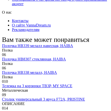
акцент
О нас
Контакты
О сайте VannaDream.ru
Рекламодателям
Вам также может понравиться
Полочка HB339 мелалл навесная, HAIBA
Полка
0
6
Полочка HB8307 стеклянная, HAIBA
Полка
0
6
Полочка HB338 мелалл, HAIBA
Полка
0
10
Тележка на 3 корзинки TB3P, MY SPACE
Металлическая
0
9
Столик универсальный 3 яруса F72A, PRISTINE
ОПИСАНИЕ
0
14