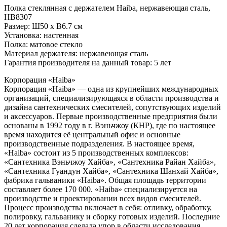
Полка стеклянная с держателем Haiba, нержавеющая сталь,
HB8307
Размер: Ш50 х В6.7 см
Установка: настенная
Полка: матовое стекло
Материал держателя: нержавеющая сталь
Гарантия производителя на данный товар: 5 лет
Корпорация «Haiba»
Корпорация «Haiba» — одна из крупнейших международных
организаций, специализирующаяся в области производства и
дизайна сантехнических смесителей, сопутствующих изделий
и аксессуаров. Первые производственные предприятия были
основаны в 1992 году в г. Вэньчжоу (КНР), где по настоящее
время находится её центральный офис и основные
производственные подразделения. В настоящее время,
«Haiba» состоит из 5 производственных комплексов:
«Сантехника Вэньчжоу Хайба», «Сантехника Райан Хайба»,
«Сантехника Гуандун Хайба», «Сантехника Шанхай Хайба»,
фабрика гальваники «Haiba». Общая площадь территории
составляет более 170 000. «Haiba» специализируется на
производстве и проектировании всех видов смесителей.
Процесс производства включает в себя: отливку, обработку,
полировку, гальванику и сборку готовых изделий. Последние
20 лет корпорация сделала упор в области исследования,