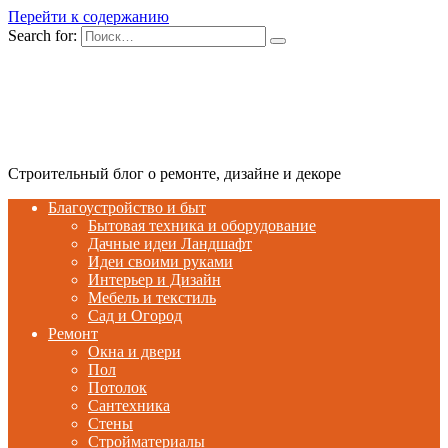
Перейти к содержанию
Search for:
Строительный блог о ремонте, дизайне и декоре
Благоустройство и быт
Бытовая техника и оборудование
Дачные идеи Ландшафт
Идеи своими руками
Интерьер и Дизайн
Мебель и текстиль
Сад и Огород
Ремонт
Окна и двери
Пол
Потолок
Сантехника
Стены
Стройматериалы