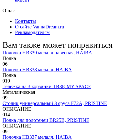
О нас
Контакты
О сайте VannaDream.ru
Рекламодателям
Вам также может понравиться
Полочка HB339 мелалл навесная, HAIBA
Полка
0
6
Полочка HB338 мелалл, HAIBA
Полка
0
10
Тележка на 3 корзинки TB3P, MY SPACE
Металлическая
0
9
Столик универсальный 3 яруса F72A, PRISTINE
ОПИСАНИЕ
0
14
Полка для полотенец BR25B, PRISTINE
ОПИСАНИЕ
0
9
Полочка HB337 мелалл, HAIBA