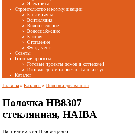
Электрика
Строительство и коммуникации
Баня и сауна
Вентиляция
Водоотведение
Водоснабжение
Кровля
Отопление
Фундамент
Советы
Готовые проекты
Готовые проекты домов и коттеджей
Готовые дизайн-проекты бань и саун
Каталог
Главная
»
Каталог
»
Полочки для ванной
Полочка HB8307
стеклянная, HAIBA
На чтение
2 мин
Просмотров
6