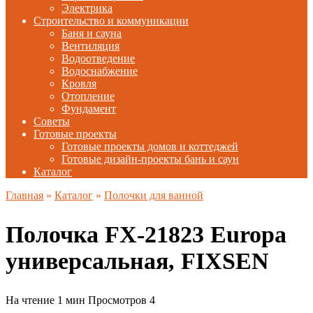
Электрика
Строительство и коммуникации
Баня и сауна
Вентиляция
Водоотведение
Водоснабжение
Кровля
Отопление
Фундамент
Советы
Готовые проекты
Готовые проекты домов и коттеджей
Готовые дизайн-проекты бань и саун
Каталог
Главная
»
Каталог
»
Полочки для ванной
Полочка FX-21823 Europa
универсальная, FIXSEN
На чтение
1 мин
Просмотров
4