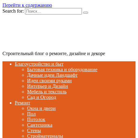
Перейти к содержанию
Search for:
Строительный блог о ремонте, дизайне и декоре
Благоустройство и быт
Бытовая техника и оборудование
Дачные идеи Ландшафт
Идеи своими руками
Интерьер и Дизайн
Мебель и текстиль
Сад и Огород
Ремонт
Окна и двери
Пол
Потолок
Сантехника
Стены
Стройматериалы