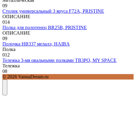
Металлическая
0
9
Столик универсальный 3 яруса F72A, PRISTINE
ОПИСАНИЕ
0
14
Полка для полотенец BR25B, PRISTINE
ОПИСАНИЕ
0
9
Полочка HB337 мелалл, HAIBA
Полка
0
12
Тележка 3-мя овальными полками TB3PO, MY SPACE
Тележка
0
8
© 2026 VannaDream.ru