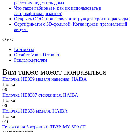
растения под стиль дома
Что такое габионы и как их использовать в
ландшафтном дизайне?
Открыть ООО: пошаговая инструкция, сроки и расходы
Сертификаты с 3D-фольгой. Когда нужен премиальный
акцент
О нас
Контакты
О сайте VannaDream.ru
Рекламодателям
Вам также может понравиться
Полочка HB339 мелалл навесная, HAIBA
Полка
0
6
Полочка HB8307 стеклянная, HAIBA
Полка
0
6
Полочка HB338 мелалл, HAIBA
Полка
0
10
Тележка на 3 корзинки TB3P, MY SPACE