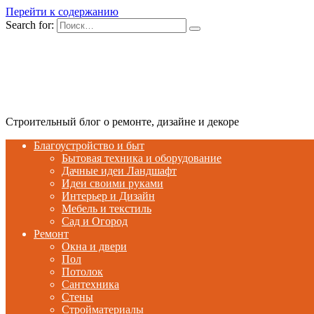
Перейти к содержанию
Search for:
Строительный блог о ремонте, дизайне и декоре
Благоустройство и быт
Бытовая техника и оборудование
Дачные идеи Ландшафт
Идеи своими руками
Интерьер и Дизайн
Мебель и текстиль
Сад и Огород
Ремонт
Окна и двери
Пол
Потолок
Сантехника
Стены
Стройматериалы