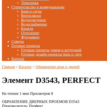
Электрика
Строительство и коммуникации
Баня и сауна
Вентиляция
Водоотведение
Водоснабжение
Кровля
Отопление
Фундамент
Советы
Готовые проекты
Готовые проекты домов и коттеджей
Готовые дизайн-проекты бань и саун
Каталог
Главная
»
Каталог
»
Обрамление арок и дверей
Элемент D3543, PERFECT
На чтение
1 мин
Просмотров
8
ОБРАМЛЕНИЕ ДВЕРНЫХ ПРОЕМОВ D3543
Производитель: Перфект