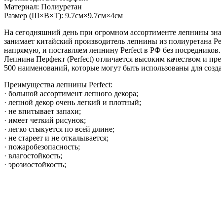
Материал: Полиуретан
Размер (Ш×В×Т): 9.7см×9.7см×4см
На сегодняшний день при огромном ассортименте лепнины зна
занимает китайский производитель лепнины из полиуретана Pe
напрямую, и поставляем лепнину Perfect в РФ без посредников.
Лепнина Перфект (Perfect) отличается высоким качеством и п
500 наименований, которые могут быть использованы для созд
Преимущества лепнины Perfect:
· большой ассортимент лепного декора;
· лепной декор очень легкий и плотный;
· не впитывает запахи;
· имеет четкий рисунок;
· легко стыкуется по всей длине;
· не стареет и не откалывается;
· пожаробезопасность;
· влагостойкость;
· эрозиостойкость;