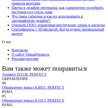
правила монтажа
Цветы в дизайне интерьера: как гармонично подобрать
растения под стиль дома
Что такое габионы и как их использовать в
ландшафтном дизайне?
Открыть ООО: пошаговая инструкция, сроки и расходы
Сертификаты с 3D-фольгой. Когда нужен премиальный
акцент
О нас
Контакты
О сайте VannaDream.ru
Рекламодателям
Вам также может понравиться
Элемент D3536, PERFECT
ОБРАМЛЕНИЕ
0
6
Обрамление зеркал K4051, PERFECT
РАМА
0
5
Обрамление зеркал K1013, PERFECT
РАМА