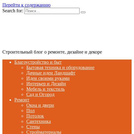
Перейти к содержанию
Search for:
Строительный блог о ремонте, дизайне и декоре
Благоустройство и быт
Бытовая техника и оборудование
Дачные идеи Ландшафт
Идеи своими руками
Интерьер и Дизайн
Мебель и текстиль
Сад и Огород
Ремонт
Окна и двери
Пол
Потолок
Сантехника
Стены
Стройматериалы