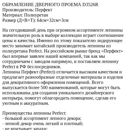
ОБРАМЛЕНИЕ ДВЕРНОГО ПРОЕМА D3526R
Производитель: Перфект
Материал: Полиуретан
Размер (Д×В×Т): 64см×32см×3см
На сегодняшний день при огромном ассортименте лепнины
значительную роль в выборе коллекции играет соотношение
цены и качества. Именно по этому показателю лидирующее
место занимает китайский производитель лепнины из
полиуретана Perfect. На российском рынке бренд «Перфект»
был впервые заявлен нашей компанией, так как мы
сотрудничаем с заводом напрямую, и поставляем лепнину
Perfect в РФ без посредников.
Лепнина Перфект (Perfect) отличается высоким качеством и
предлагает разнообразные отделочные материалы и изделия
для декоративного оформления помещений. Всего
выпускается более 500 наименований, которые могут быть
использованы для создания уникального дизайнерского
интерьера, помогут облагородить помещение, сделав его
уютным и аккуратным.
Преимущества лепнины Perfect:
· большой ассортимент лепного декора;
· лепной декор очень легкий и плотный;
· не впитывает запахи;