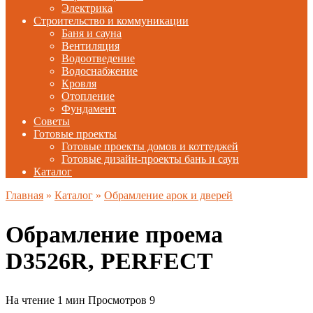
Электрика
Строительство и коммуникации
Баня и сауна
Вентиляция
Водоотведение
Водоснабжение
Кровля
Отопление
Фундамент
Советы
Готовые проекты
Готовые проекты домов и коттеджей
Готовые дизайн-проекты бань и саун
Каталог
Главная
»
Каталог
»
Обрамление арок и дверей
Обрамление проема
D3526R, PERFECT
На чтение
1 мин
Просмотров
9