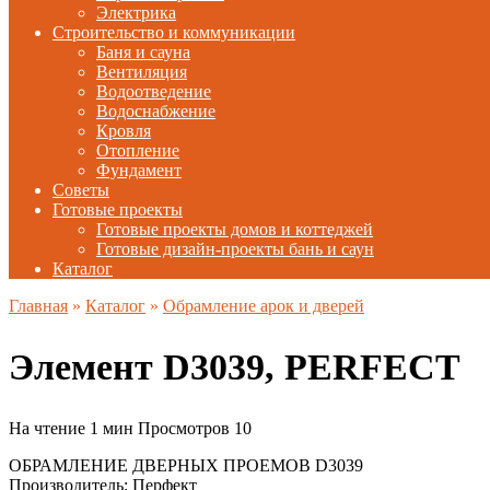
Электрика
Строительство и коммуникации
Баня и сауна
Вентиляция
Водоотведение
Водоснабжение
Кровля
Отопление
Фундамент
Советы
Готовые проекты
Готовые проекты домов и коттеджей
Готовые дизайн-проекты бань и саун
Каталог
Главная
»
Каталог
»
Обрамление арок и дверей
Элемент D3039, PERFECT
На чтение
1 мин
Просмотров
10
ОБРАМЛЕНИЕ ДВЕРНЫХ ПРОЕМОВ D3039
Производитель: Перфект