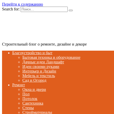
Перейти к содержанию
Search for:
Строительный блог о ремонте, дизайне и декоре
Благоустройство и быт
Бытовая техника и оборудование
Дачные идеи Ландшафт
Идеи своими руками
Интерьер и Дизайн
Мебель и текстиль
Сад и Огород
Ремонт
Окна и двери
Пол
Потолок
Сантехника
Стены
Стройматериалы