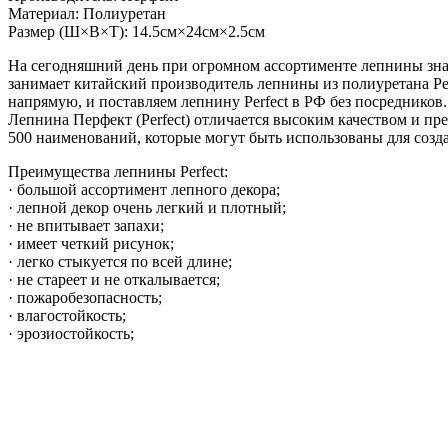
Материал: Полиуретан
Размер (Ш×В×Т): 14.5см×24см×2.5см
На сегодняшний день при огромном ассортименте лепнины зна
занимает китайский производитель лепнины из полиуретана Pe
напрямую, и поставляем лепнину Perfect в РФ без посредников.
Лепнина Перфект (Perfect) отличается высоким качеством и п
500 наименований, которые могут быть использованы для созд
Преимущества лепнины Perfect:
· большой ассортимент лепного декора;
· лепной декор очень легкий и плотный;
· не впитывает запахи;
· имеет четкий рисунок;
· легко стыкуется по всей длине;
· не стареет и не откалывается;
· пожаробезопасность;
· влагостойкость;
· эрозиостойкость;