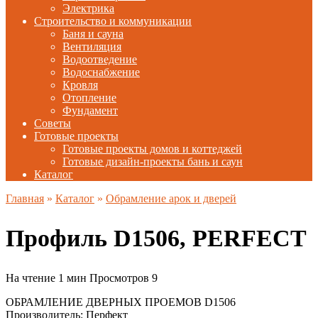
Электрика
Строительство и коммуникации
Баня и сауна
Вентиляция
Водоотведение
Водоснабжение
Кровля
Отопление
Фундамент
Советы
Готовые проекты
Готовые проекты домов и коттеджей
Готовые дизайн-проекты бань и саун
Каталог
Главная
»
Каталог
»
Обрамление арок и дверей
Профиль D1506, PERFECT
На чтение
1 мин
Просмотров
9
ОБРАМЛЕНИЕ ДВЕРНЫХ ПРОЕМОВ D1506
Производитель: Перфект