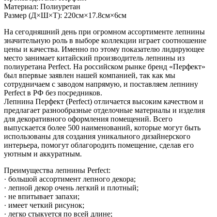
Материал: Полиуретан
Размер (Д×Ш×Т): 220см×17.8см×6см
На сегодняшний день при огромном ассортименте лепнины
значительную роль в выборе коллекции играет соотношение
цены и качества. Именно по этому показателю лидирующее
место занимает китайский производитель лепнины из
полиуретана Perfect. На российском рынке бренд «Перфект»
был впервые заявлен нашей компанией, так как мы
сотрудничаем с заводом напрямую, и поставляем лепнину
Perfect в РФ без посредников.
Лепнина Перфект (Perfect) отличается высоким качеством и
предлагает разнообразные отделочные материалы и изделия
для декоративного оформления помещений. Всего
выпускается более 500 наименований, которые могут быть
использованы для создания уникального дизайнерского
интерьера, помогут облагородить помещение, сделав его
уютным и аккуратным.
Преимущества лепнины Perfect:
· большой ассортимент лепного декора;
· лепной декор очень легкий и плотный;
· не впитывает запахи;
· имеет четкий рисунок;
· легко стыкуется по всей длине;