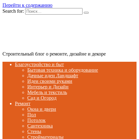
Перейти к содержанию
Search for:
Строительный блог о ремонте, дизайне и декоре
Благоустройство и быт
Бытовая техника и оборудование
Дачные идеи Ландшафт
Идеи своими руками
Интерьер и Дизайн
Мебель и текстиль
Сад и Огород
Ремонт
Окна и двери
Пол
Потолок
Сантехника
Стены
Стройматериалы