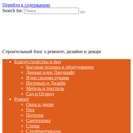
Перейти к содержанию
Search for:
Строительный блог о ремонте, дизайне и декоре
Благоустройство и быт
Бытовая техника и оборудование
Дачные идеи Ландшафт
Идеи своими руками
Интерьер и Дизайн
Мебель и текстиль
Сад и Огород
Ремонт
Окна и двери
Пол
Потолок
Сантехника
Стены
Стройматериалы