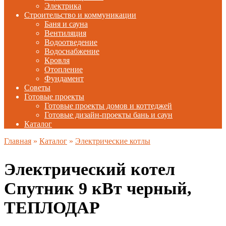
Электрика
Строительство и коммуникации
Баня и сауна
Вентиляция
Водоотведение
Водоснабжение
Кровля
Отопление
Фундамент
Советы
Готовые проекты
Готовые проекты домов и коттеджей
Готовые дизайн-проекты бань и саун
Каталог
Главная
»
Каталог
»
Электрические котлы
Электрический котел
Спутник 9 кВт черный,
ТЕПЛОДАР