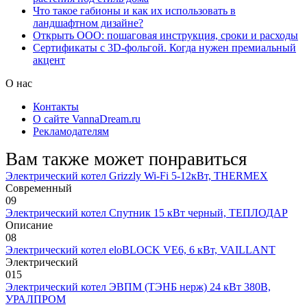
Что такое габионы и как их использовать в
ландшафтном дизайне?
Открыть ООО: пошаговая инструкция, сроки и расходы
Сертификаты с 3D-фольгой. Когда нужен премиальный
акцент
О нас
Контакты
О сайте VannaDream.ru
Рекламодателям
Вам также может понравиться
Электрический котел Grizzly Wi-Fi 5-12кВт, THERMEX
Современный
0
9
Электрический котел Спутник 15 кВт черный, ТЕПЛОДАР
Описание
0
8
Электрический котел eloBLOCK VE6, 6 кВт, VAILLANT
Электрический
0
15
Электрический котел ЭВПМ (ТЭНБ нерж) 24 кВт 380В,
УРАЛПРОМ