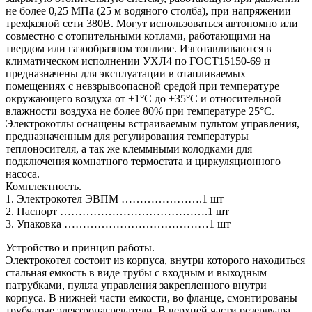
не более 0,25 МПа (25 м водяного столба), при напряжении
трехфазной сети 380В. Могут использоваться автономно или
совместно с отопительными котлами, работающими на
твердом или газообразном топливе. Изготавливаются в
климатическом исполнении УХЛ4 по ГОСТ15150-69 и
предназначены для эксплуатации в отапливаемых
помещениях с невзрывоопасной средой при температуре
окружающего воздуха от +1°С до +35°С и относительной
влажности воздуха не более 80% при температуре 25°С.
Электрокотлы оснащены встраиваемым пультом управления,
предназначенным для регулирования температуры
теплоносителя, а так же клеммными колодками для
подключения комнатного термостата и циркуляционного
насоса.
Комплектность.
1. Электрокотел ЭВПМ ………………….1 шт
2. Паспорт ………………………………….1 шт
3. Упаковка …………………………………1 шт
Устройство и принцип работы.
Электрокотел состоит из корпуса, внутри которого находиться
стальная емкость в виде трубы с входным и выходным
патрубками, пульта управления закрепленного внутри
корпуса. В нижней части емкости, во фланце, смонтированы
трубчатые электронагреватели. В верхней части резервуара