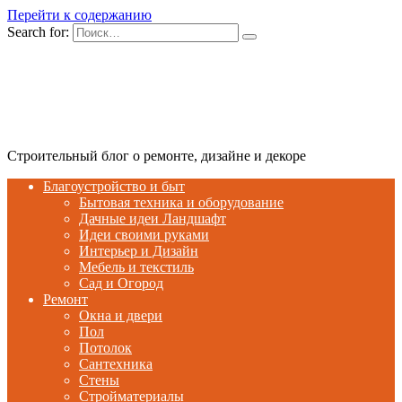
Перейти к содержанию
Search for:
Строительный блог о ремонте, дизайне и декоре
Благоустройство и быт
Бытовая техника и оборудование
Дачные идеи Ландшафт
Идеи своими руками
Интерьер и Дизайн
Мебель и текстиль
Сад и Огород
Ремонт
Окна и двери
Пол
Потолок
Сантехника
Стены
Стройматериалы