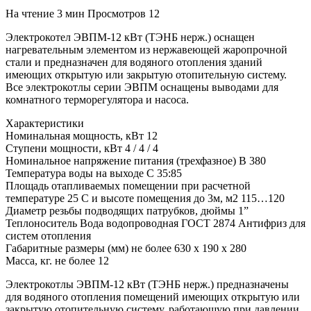
На чтение
3 мин
Просмотров
12
Электрокотел ЭВПМ-12 кВт (ТЭНБ нерж.) оснащен
нагревательным элементом из нержавеющей жаропрочной
стали и предназначен для водяного отопления зданий
имеющих открытую или закрытую отопительную систему.
Все электрокотлы серии ЭВПМ оснащены выводами для
комнатного терморегулятора и насоса.
Характеристики
Номинальная мощность, кВт 12
Ступени мощности, кВт 4 / 4 / 4
Номинальное напряжение питания (трехфазное) В 380
Температура воды на выходе С 35:85
Площадь отапливаемых помещении при расчетной
температуре 25 С и высоте помещения до 3м, м2 115…120
Диаметр резьбы подводящих патрубков, дюймы 1”
Теплоноситель Вода водопроводная ГОСТ 2874 Антифриз для
систем отопления
Габаритные размеры (мм) не более 630 x 190 x 280
Масса, кг. не более 12
Электрокотлы ЭВПМ-12 кВт (ТЭНБ нерж.) предназначены
для водяного отопления помещений имеющих открытую или
закрытую отопительную систему, работающую при давлении