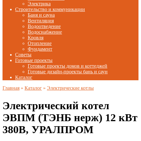
Электрика
Строительство и коммуникации
Баня и сауна
Вентиляция
Водоотведение
Водоснабжение
Кровля
Отопление
Фундамент
Советы
Готовые проекты
Готовые проекты домов и коттеджей
Готовые дизайн-проекты бань и саун
Каталог
Главная
»
Каталог
»
Электрические котлы
Электрический котел
ЭВПМ (ТЭНБ нерж) 12 кВт
380В, УРАЛПРОМ